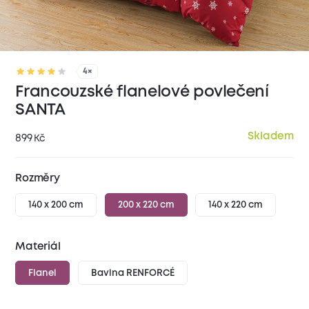
4×
Francouzské flanelové povlečení
SANTA
Skladem
899
Kč
Rozměry
140 x 200 cm
200 x 220 cm
140 x 220 cm
Materiál
Flanel
Bavlna RENFORCÉ