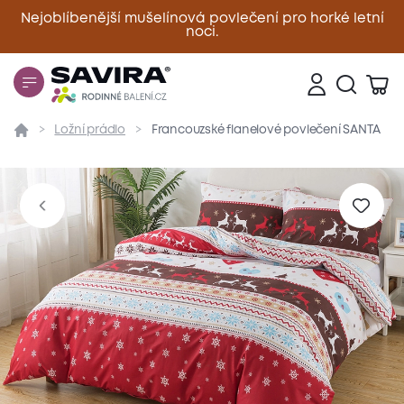
Nejoblíbenější mušelínová povlečení pro horké letní
noci.
Zavřít
Ložní prádlo
Francouzské flanelové povlečení SANTA
Přehled
Parametry
Popis produktu
Materiál