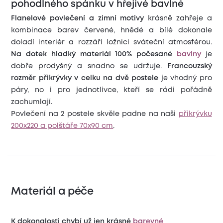
pohodlného spánku v hřejivé bavlně
Flanelové povlečení a zimní motivy
krásně zahřeje a
kombinace barev červené, hnědé a bílé dokonale
doladí interiér a rozzáří ložnici sváteční atmosférou.
Na dotek hladký materiál 100% počesané
bavlny
je
dobře prodyšný a snadno se udržuje.
Francouzský
rozměr přikrývky v celku na dvě postele
je vhodný pro
páry, no i pro jednotlivce, kteří se rádi pořádně
zachumlají.
Povlečení na 2 postele skvěle padne na naši
přikrývku
200x220 a polštáře 70x90 cm
.
Materiál a péče
K dokonalosti chybí už jen krásné
barevné