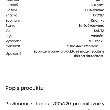
Gramáž
160 g/m²
Složení
100% bavlna
Značka
XPOSE®
Zapínání
Knoflíky
Barva
hnědá/červená
Vzor
SANTA
Styl
Vánoční
Vyrobeno
v Turecku
Certifikát
Oeko-tex® standard 100
Zobrazení barev produktu se může nepatrně
Upozornění
lišit od skutečnosti
Popis produktu
Povlečení z flanelu 200x220 pro milovníky