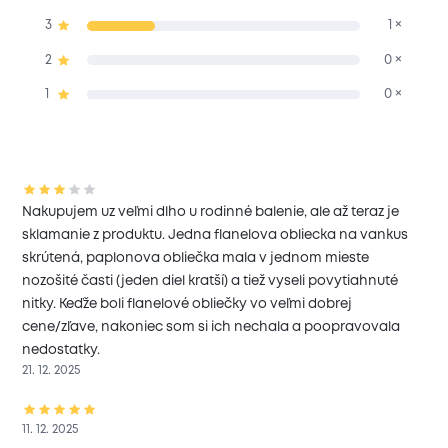
3
1 ×
2
0 ×
1
0 ×
Nakupujem uz veľmi dlho u rodinné balenie, ale až teraz je
sklamanie z produktu. Jedna flanelova obliecka na vankus
skrútená, paplonova obliečka mala v jednom mieste
nozošité časti (jeden diel kratší) a tiež vyseli povytiahnuté
nitky. Keďže boli flanelové obliečky vo veľmi dobrej
cene/zľave, nakoniec som si ich nechala a poopravovala
nedostatky.
21. 12. 2025
11. 12. 2025