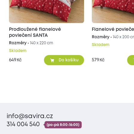
Prodloužené flanelové
Flanelové povleč
povlečení SANTA
Rozměry •
140 x 200 
Rozměry •
140 x 220 cm
Skladem
Skladem
649
579
Kč
Kč
Do košíku
info@savira.cz
314 004 540
(po-pá 8:00-16:00)