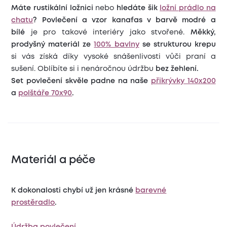
Máte rustikální ložnici
nebo
hledáte šik
ložní prádlo na
chatu
?
Povlečení a vzor kanafas v barvě modré a
bílé
je pro takové interiéry jako stvořené.
Měkký,
prodyšný materiál ze
100% bavlny
se strukturou krepu
si vás získá díky vysoké snášenlivosti vůči praní a
sušení. Oblíbíte si i nenáročnou údržbu
bez žehlení.
Set povlečení skvěle padne na naše
přikrývky 140x200
a
polštáře 70x90
.
Materiál a péče
K dokonalosti chybí už jen krásné
barevné
prostěradlo
.
Údržba povlečení