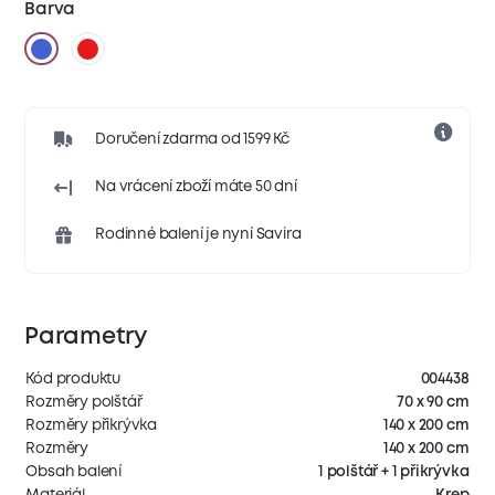
Barva
Doručení zdarma od 1599 Kč
Na vrácení zboží máte 50 dní
Rodinné balení je nyní Savira
Parametry
Kód produktu
004438
Rozměry polštář
70 x 90 cm
Rozměry přikrývka
140 x 200 cm
Rozměry
140 x 200 cm
Obsah balení
1 polštář + 1 přikrývka
Materiál
Krep