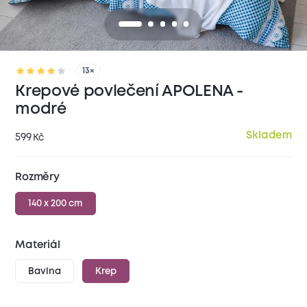
13×
Krepové povlečení APOLENA -
modré
Skladem
599
Kč
Rozměry
140 x 200 cm
Materiál
Bavlna
Krep