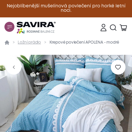
Nejoblíbenější mušelínová povlečení pro horké letní
noci.
Zavřít
Ložní prádlo
Krepové povlečení APOLENA - modré
Přehled
Parametry
Popis produktu
Materiál