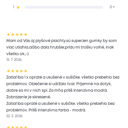
1
0 ×
Mam od Vás aj plyšové plachty,sú super,len gumky by som
viac utiahla,al3bo dala hrubšie,prídu mi trošku voľné, inak
všetko ok.;-)
15. 7. 2026
Zatiaľ iba 1 x opraté a usušené v sušičke. všetko prebehlo bez
problémov. Oblečenie si udržalo tvar. Príjemné na dotyk,
dobre sa mi v nich spí. Za mňa príliš intenzívna modrá.
Zobrazenie je skreslené.
Zatiaľ iba opraté a usušené v sušičke. všetko prebehlo bez
problémov. Príliš intenzívna farba - modrá.
22. 5. 2026