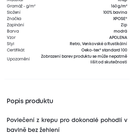
Gramáž - g/m²
160 g/m²
Složení
100% bavlna
Značka
XPOSE®
Zapínání
Zip
Barva
modrá
Vzor
APOLENA
Styl
Retro, Venkovské a Rustikální
Certifikát
Oeko-tex® standard 100
Zobrazení barev produktu se může nepatrně
Upozornění
lišit od skutečnosti
Popis produktu
Povlečení z krepu pro dokonalé pohodlí v
bavlně bez žehlení