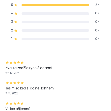
5
6 ×
4
0 ×
3
0 ×
2
0 ×
1
0 ×
Kvalita zboží a rychlé dodání
29. 12. 2025
Teším sa keď si do nej ľahnem
7. 11. 2025
Velice příjemné