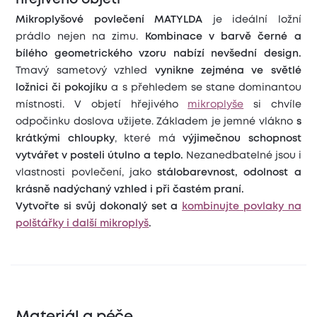
M
ikroplyšové povlečení MATYLDA
je ideální ložní
prádlo nejen na zimu.
Kombinace v barvě černé a
bílého geometrického vzoru nabízí nevšední design.
Tmavý sametový vzhled
vynikne zejména ve světlé
ložnici či pokojíku
a s přehledem se stane dominantou
místnosti. V objetí hřejivého
mikroplyše
si chvíle
odpočinku doslova užijete. Základem je jemné vlákno
s
krátkými chloupky
, které má
výjimečnou schopnost
vytvářet v posteli útulno a teplo.
Nezanedbatelné jsou i
vlastnosti povlečení, jako
stálobarevnost, odolnost a
krásně nadýchaný vzhled i při častém praní.
Vytvořte si svůj dokonalý set a
kombinujte povlaky na
polštářky i další mikroplyš
.