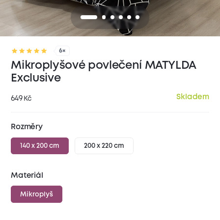
6×
Mikroplyšové povlečení MATYLDA
Exclusive
Skladem
649
Kč
Rozměry
140 x 200 cm
200 x 220 cm
Materiál
Mikroplyš