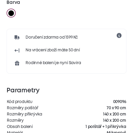
Barva
Doručení zdarma od 1599 Kč
Na vrácení zboží máte 50 dní
Rodinné balení je nyní Savira
Parametry
Kód produktu
009096
Rozměry polštář
70 x 90 cm
Rozměry přikrývka
140 x 200 cm
Rozměry
140 x 200 cm
Obsah balení
1 polštář + 1 přikrývka
Materiál
Mikroplyš