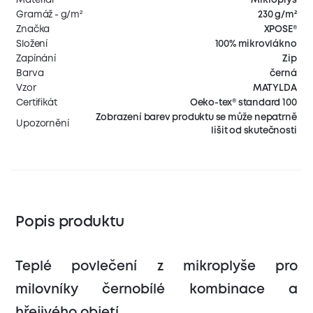
Gramáž - g/m²
230 g/m²
Značka
XPOSE®
Složení
100% mikrovlákno
Zapínání
Zip
Barva
černá
Vzor
MATYLDA
Certifikát
Oeko-tex® standard 100
Zobrazení barev produktu se může nepatrně
Upozornění
lišit od skutečnosti
Popis produktu
Teplé povlečení z mikroplyše pro
milovníky černobílé kombinace a
hřejivého objetí