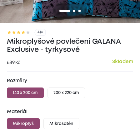
41×
Mikroplyšové povlečení GALANA
Exclusive - tyrkysové
Skladem
689
Kč
Rozměry
140 x 200 cm
200 x 220 cm
Materiál
Mikroplyš
Mikrosatén