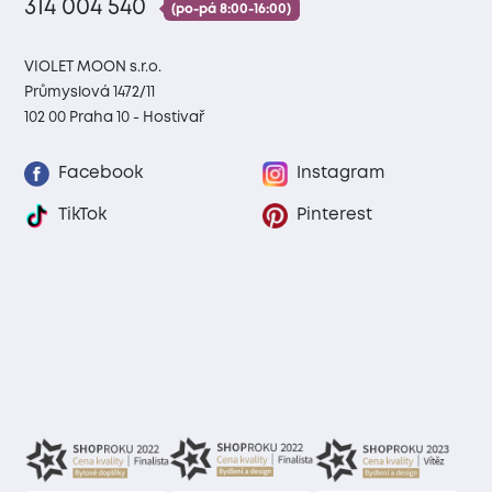
314 004 540
(po-pá 8:00-16:00)
VIOLET MOON s.r.o.
Průmyslová 1472/11
102 00 Praha 10 - Hostivař
Facebook
Instagram
TikTok
Pinterest