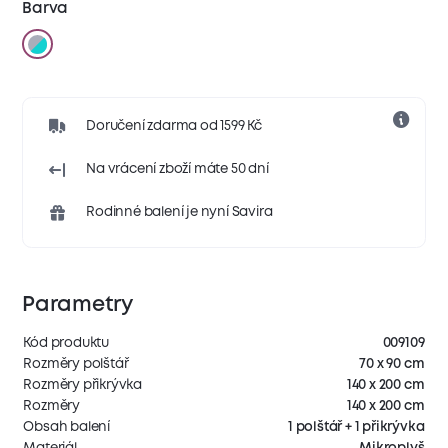
Barva
Doručení zdarma od 1599 Kč
Na vrácení zboží máte 50 dní
Rodinné balení je nyní Savira
Parametry
Kód produktu
009109
Rozměry polštář
70 x 90 cm
Rozměry přikrývka
140 x 200 cm
Rozměry
140 x 200 cm
Obsah balení
1 polštář + 1 přikrývka
Materiál
Mikroplyš