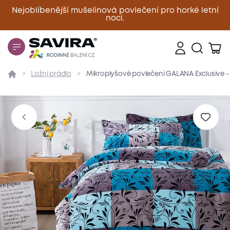
Nejoblíbenější mušelínová povlečení pro horké letní
noci.
Zavřít
Ložní prádlo
Mikroplyšové povlečení GALANA Exclusive -
Přehled
Parametry
Popis produktu
Materiál