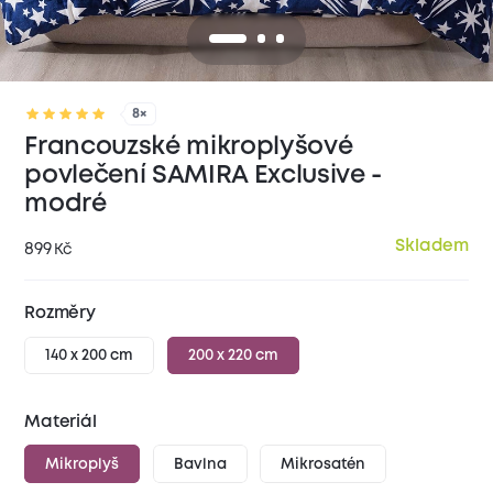
8×
Francouzské mikroplyšové
povlečení SAMIRA Exclusive -
modré
Skladem
899
Kč
Rozměry
140 x 200 cm
200 x 220 cm
Materiál
Mikroplyš
Bavlna
Mikrosatén