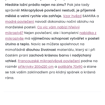
Hledáte ložní prádlo nejen na zimu?
Pak jste tady
správně!
Mikroplyšové povlečení nestudí, je příjemně
měkké a velmi rychle vás zahřeje.
Vzor hvězd
SAMIRA a
modré povlečení
navodí dokonalou noční oblohu na
manželské posteli.
Co víc vám nabízí hřejivý
mikroplyš?
Nejen povlečení, ale i kompletní
nabídka z
mikroplyše
má
výjimečnou schopnost vytvářet v posteli
útulno a teplo.
Navíc se můžete spolehnout na
mimořádně
dlouhou životnost
materiálu, který si i při
častém praní
zachová krásnou barvu i nadýchaný
vzhled
.
Francouzské mikroplyšové povlečení
padne na
rozměr
přikrývky 200x220 cm
a
polštáře 70x90
a stane
se tak vaším zaklínadlem pro klidný spánek a krásná
rána.