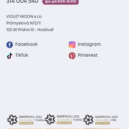
314 004 540
(po-pá 8:00-16:00)
VIOLET MOON s.r.o.
Průmyslová 1472/11
102 00 Praha 10 - Hostivař
Facebook
Instagram
TikTok
Pinterest