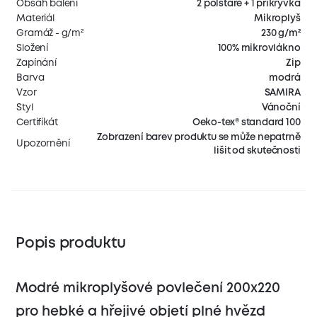
Obsah balení
2 polštáře + 1 přikrývka
Materiál
Mikroplyš
Gramáž - g/m²
230 g/m²
Složení
100% mikrovlákno
Zapínání
Zip
Barva
modrá
Vzor
SAMIRA
Styl
Vánoční
Certifikát
Oeko-tex® standard 100
Zobrazení barev produktu se může nepatrně
Upozornění
lišit od skutečnosti
Popis produktu
Modré mikroplyšové povlečení 200x220
pro hebké a hřejivé objetí plné hvězd