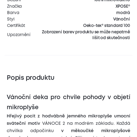
Značka
XPOSE®
Barva
modrá
Styl
Vánoční
Certifikát
Oeko-tex® standard 100
Zobrazení barev produktu se může nepatrně
Upozornění
lišit od skutečnosti
Popis produktu
Vánoční deka pro chvíle pohody v objetí
mikroplyše
Hřejivý pocit z hodvábně jemného mikroplyše umocní
sváteční motiv
VÁNOCE 2 na modrém základu. Každá
chvilka odpočinku
v měkoučké mikroplyšové