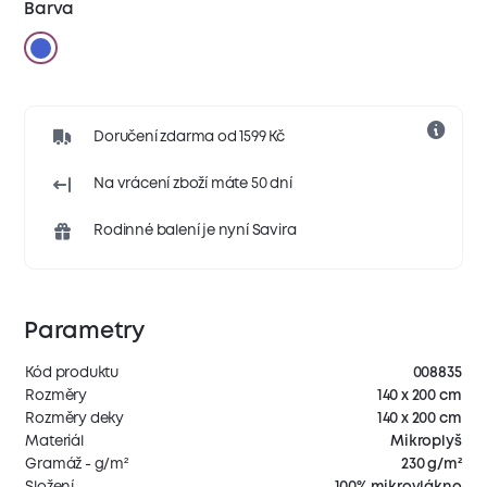
Barva
Doručení zdarma od 1599 Kč
Na vrácení zboží máte 50 dní
Rodinné balení je nyní Savira
Parametry
Kód produktu
008835
Rozměry
140 x 200 cm
Rozměry deky
140 x 200 cm
Materiál
Mikroplyš
Gramáž - g/m²
230 g/m²
Složení
100% mikrovlákno