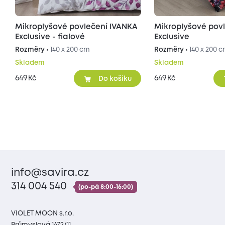
Mikroplyšové povlečení IVANKA
Mikroplyšové pov
Exclusive - fialové
Exclusive
Rozměry •
140 x 200 cm
Rozměry •
140 x 200 
Skladem
Skladem
649
649
Kč
Kč
Do košíku
info@savira.cz
314 004 540
(po-pá 8:00-16:00)
VIOLET MOON s.r.o.