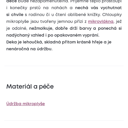
dece
bude nezapomenutelná. Příjemné teplo prostoupí
i konečky prstů na nohách a
nechá vás vychutnat
si chvíle
s rodinou či u čtení oblíbené knížky. Chloupky
mikroplyše jsou tvořeny jemnou přízi z
mikrovlákna
, jež
je odolné,
nežmolkuje, dobře drží barvy a ponechá si
nadýchaný vzhled i po opakovaném vyprání.
Deka je lehoučká, skladná přitom krásně hřeje a je
nenáročná na údržbu.
Materiál a péče
Údržba mikroplyše