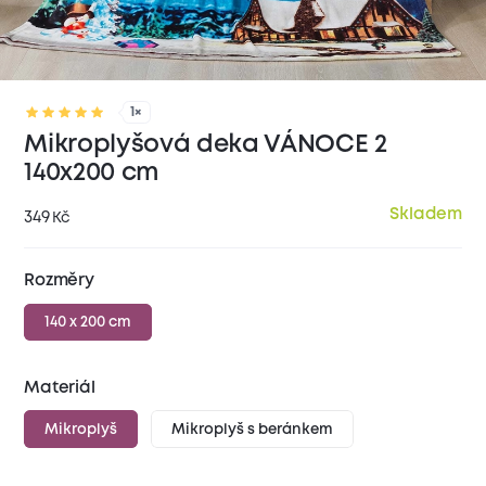
1×
Mikroplyšová deka VÁNOCE 2
140x200 cm
Skladem
349
Kč
Rozměry
140 x 200 cm
Materiál
Mikroplyš
Mikroplyš s beránkem