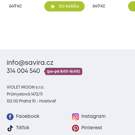
649
649
Kč
Kč
Do košíku
info@savira.cz
314 004 540
(po-pá 8:00-16:00)
VIOLET MOON s.r.o.
Průmyslová 1472/11
102 00 Praha 10 - Hostivař
Facebook
Instagram
TikTok
Pinterest