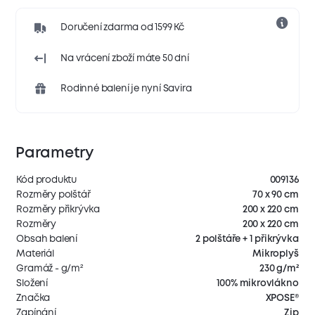
Doručení zdarma od 1599 Kč
Na vrácení zboží máte 50 dní
Rodinné balení je nyní Savira
Parametry
Kód produktu
009136
Rozměry polštář
70 x 90 cm
Rozměry přikrývka
200 x 220 cm
Rozměry
200 x 220 cm
Obsah balení
2 polštáře + 1 přikrývka
Materiál
Mikroplyš
Gramáž - g/m²
230 g/m²
Složení
100% mikrovlákno
Značka
XPOSE®
Zapínání
Zip