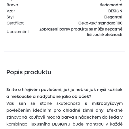
Barva
šedomodrá
Vzor
DESIGN
Styl
Elegantní
Certifikát
Oeko-tex® standard 100
Zobrazení barev produktu se může nepatrně
Upozornění
lišit od skutečnosti
Popis produktu
Sníte o hřejivém povlečení, jež je hebké jak myší kožíšek
a měkoučké a nadýchané jako obláček?
Váš sen se stane skutečností
s mikroplyšovým
povlečením ideálním pro chladné zimní dny
. Efektně
stínovaná
kouřově modrá barva s nádechem do šeda
v
kombinaci
luxusního DESIGNU
bude mantrou v každé