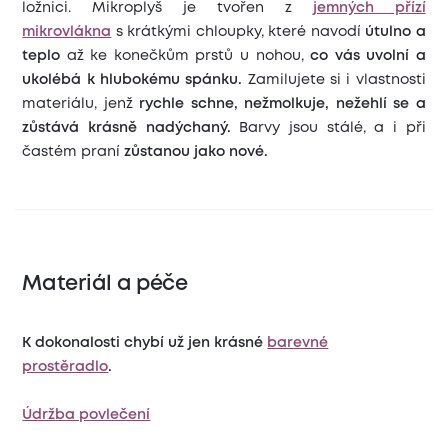
ložnici. Mikroplyš je tvořen z
jemných přízí
mikrovlákna
s krátkými chloupky, které navodí
útulno a
teplo
až ke konečkům prstů u nohou,
co vás uvolní a
ukolébá k hlubokému spánku.
Zamilujete si i vlastnosti
materiálu, jenž
rychle schne, nežmolkuje, nežehlí se a
zůstává krásně nadýchaný.
Barvy jsou stálé, a i při
častém praní
zůstanou jako nové.
Materiál a péče
K dokonalosti chybí už jen krásné
barevné
prostěradlo
.
Údržba povlečení