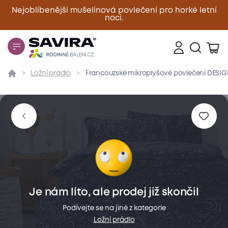
Nejoblíbenější mušelínová povlečení pro horké letní
noci.
Zavřít
Ložní prádlo
Francouzské mikroplyšové povlečení DESIGN
Přehled
Parametry
Popis produktu
Materiál
Je nám líto, ale prodej již skončil
Podívejte se na jiné z kategorie
Ložní prádlo