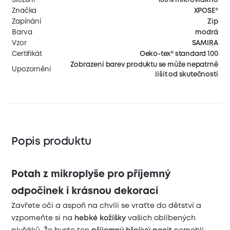
Značka
XPOSE®
Zapínání
Zip
Barva
modrá
Vzor
SAMIRA
Certifikát
Oeko-tex® standard 100
Zobrazení barev produktu se může nepatrně
Upozornění
lišit od skutečnosti
Popis produktu
Potah z mikroplyše pro příjemný
odpočinek i krásnou dekoraci
Zavřete oči a aspoň na chvíli se vraťte do dětství a
vzpomeňte si na
hebké kožíšky
vašich oblíbených