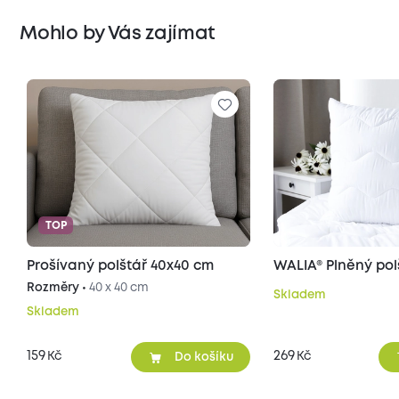
Mohlo by Vás zajímat
TOP
Prošívaný polštář 40x40 cm
WALIA® Plněný pol
Rozměry •
40 x 40 cm
Skladem
Skladem
159
269
Kč
Kč
Do košíku