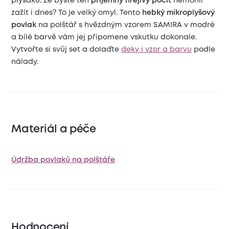
plyšáků. Že byste ten
příjemný hřejivý pocit
nemohli
zažít i dnes? To je velký omyl. Tento
hebký mikroplyšový
povlak
na polštář s hvězdným vzorem SAMIRA v modré
a bílé barvě vám jej připomene vskutku dokonale.
Vytvořte si svůj set a dolaďte
deky i vzor a barvu
podle
nálady.
Materiál a péče
Údržba povlaků na polštáře
Hodnocení