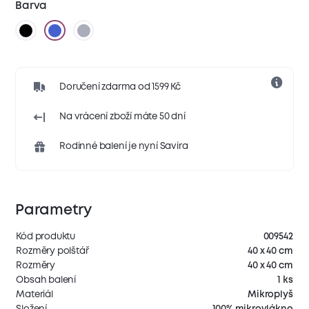
Barva
Doručení zdarma od 1599 Kč
Na vrácení zboží máte 50 dní
Rodinné balení je nyní Savira
Parametry
Kód produktu
009542
Rozměry polštář
40 x 40 cm
Rozměry
40 x 40 cm
Obsah balení
1 ks
Materiál
Mikroplyš
Složení
100% mikrovlákno