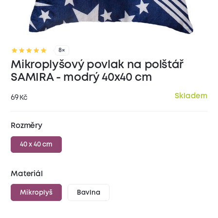
8×
Mikroplyšový povlak na polštář
SAMIRA - modrý 40x40 cm
Skladem
69
Kč
Rozměry
40 x 40 cm
Materiál
Mikroplyš
Bavlna