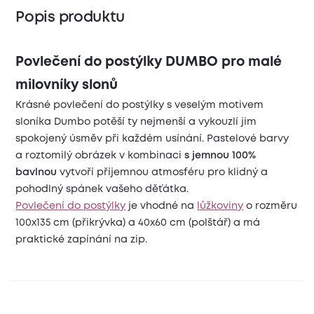
Popis produktu
Povlečení do postýlky DUMBO pro malé
milovníky slonů
Krásné povlečení do postýlky s veselým motivem
sloníka Dumbo potěší ty nejmenší a vykouzlí jim
spokojený úsměv při každém usínání. Pastelové barvy
a roztomilý obrázek v kombinaci
s jemnou 100%
bavlnou
vytvoří příjemnou atmosféru pro klidný a
pohodlný spánek vašeho děťátka.
Povlečení do postýlky
je vhodné na
lůžkoviny
o rozměru
100x135 cm (přikrývka) a 40x60 cm (polštář) a má
praktické zapínání na zip.