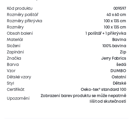
Kód produktu
009597
Rozměry polštář
40 x 60 cm
Rozměry přikrývka
100 x 135 cm
Rozměry
100 x 135 cm
Obsah balení
1 polštář + 1 přikrývka
Materiál
Bavlna
Složení
100% bavlna
Zapínání
Zip
Značka
Jerry Fabrics
Barva
šedá
Vzor
DUMBO
Dětské vzory
Ostatní
Styl
Dětské
Certifikát
Oeko-tex® standard 100
Zobrazení barev produktu se může nepatrně
Upozornění
lišit od skutečnosti