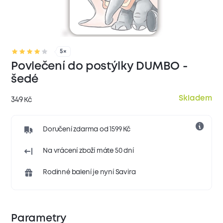
5×
Povlečení do postýlky DUMBO -
šedé
Skladem
349
Kč
Doručení zdarma od 1599 Kč
Na vrácení zboží máte 50 dní
Rodinné balení je nyní Savira
Parametry