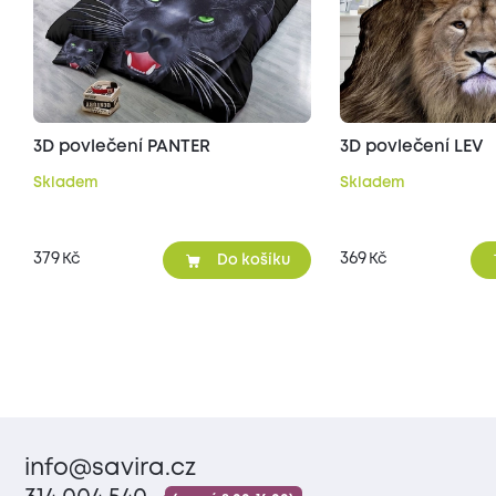
3D povlečení PANTER
3D povlečení LEV
Skladem
Skladem
379
369
Kč
Kč
Do košíku
info@savira.cz