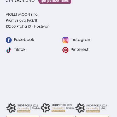
314 004 540
(po-pá 8:00-16:00)
VIOLET MOON s.r.o.
Průmyslová 1472/11
102 00 Praha 10 - Hostivař
Facebook
Instagram
TikTok
Pinterest