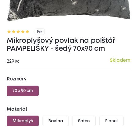
14×
Mikroplyšový povlak na polštář
PAMPELIŠKY - šedý 70x90 cm
Skladem
229
Kč
Rozměry
70 x 90 cm
Materiál
Mikroplyš
Bavlna
Satén
Flanel