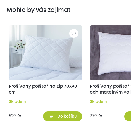
Mohlo by Vás zajímat
Prošívaný polštář na zip 70x90
Prošívaný polštář 
cm
odnímatelným vak
70x90 cm
Skladem
Skladem
529
779
Kč
Kč
Do košíku