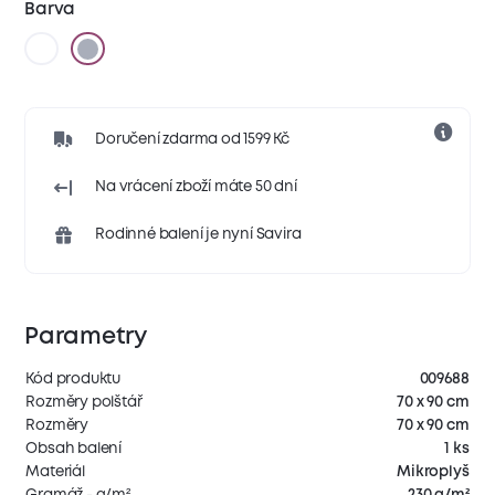
Barva
Doručení zdarma od 1599 Kč
Na vrácení zboží máte 50 dní
Rodinné balení je nyní Savira
Parametry
Kód produktu
009688
Rozměry polštář
70 x 90 cm
Rozměry
70 x 90 cm
Obsah balení
1 ks
Materiál
Mikroplyš
Gramáž - g/m²
230 g/m²