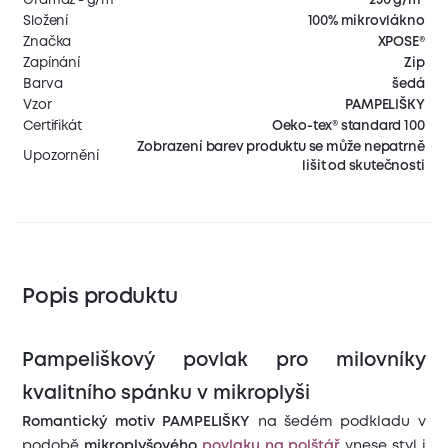
Složení
100% mikrovlákno
Značka
XPOSE®
Zapínání
Zip
Barva
šedá
Vzor
PAMPELIŠKY
Certifikát
Oeko-tex® standard 100
Zobrazení barev produktu se může nepatrně
Upozornění
lišit od skutečnosti
Popis produktu
Pampeliškový povlak pro milovníky
kvalitního spánku v mikroplyši
Romantický motiv PAMPELIŠKY
na šedém podkladu v
podobě
mikroplyšového
povlaku na polštář
vnese styl i