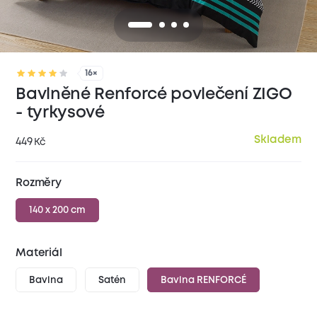
16×
Bavlněné Renforcé povlečení ZIGO
- tyrkysové
Skladem
449
Kč
Rozměry
140 x 200 cm
Materiál
Bavlna
Satén
Bavlna RENFORCÉ