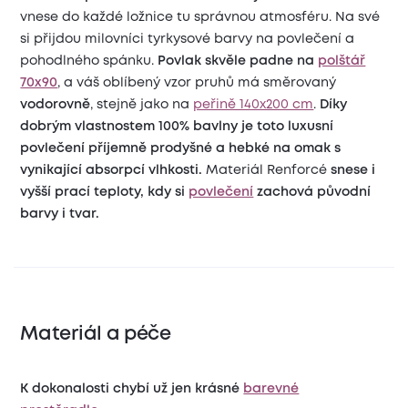
vnese do každé ložnice tu správnou atmosféru. Na své
si přijdou milovníci tyrkysové barvy na povlečení a
pohodlného spánku.
Povlak skvěle padne na
polštář
70x90
, a váš oblíbený vzor pruhů má směrovaný
vodorovně
, stejně jako na
peřině 140x200 cm
.
Díky
dobrým vlastnostem 100% bavlny je toto luxusní
povlečení příjemně prodyšné a hebké na omak s
vynikající absorpcí vlhkosti.
Materiál Renforcé
snese i
vyšší prací teploty, kdy si
povlečení
zachová původní
barvy i tvar.
Materiál a péče
K dokonalosti chybí už jen krásné
barevné