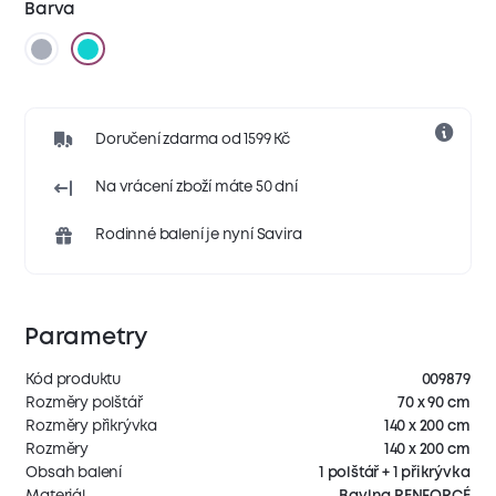
Barva
Doručení zdarma od 1599 Kč
Na vrácení zboží máte 50 dní
Rodinné balení je nyní Savira
Parametry
Kód produktu
009879
Rozměry polštář
70 x 90 cm
Rozměry přikrývka
140 x 200 cm
Rozměry
140 x 200 cm
Obsah balení
1 polštář + 1 přikrývka
Materiál
Bavlna RENFORCÉ