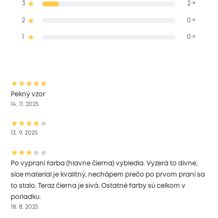
3
2 ×
2
0 ×
1
0 ×
Pekný vzor
14. 11. 2025
13. 9. 2025
Po vyprani farba (hlavne čierna) vybledla. Vyzerá to divne,
síce material je kvalitný, nechápem prečo po prvom praní sa
to stalo. Teraz čierna je sivá. Ostatné farby sú celkom v
poriadku.
18. 8. 2025