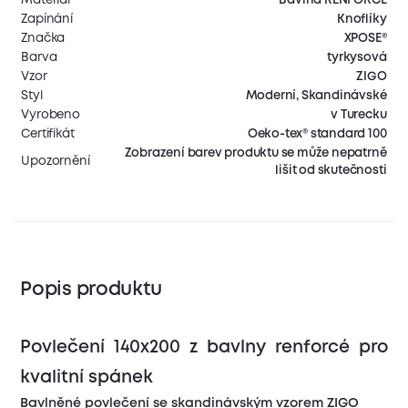
Zapínání
Knoflíky
Značka
XPOSE®
Barva
tyrkysová
Vzor
ZIGO
Styl
Moderní, Skandinávské
Vyrobeno
v Turecku
Certifikát
Oeko-tex® standard 100
Zobrazení barev produktu se může nepatrně
Upozornění
lišit od skutečnosti
Popis produktu
Povlečení 140x200 z bavlny renforcé pro
kvalitní spánek
Bavlněné povlečení se skandinávským vzorem ZIGO