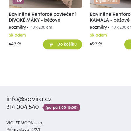
TOP
Digitální tisk
Bavlněné Renforcé povlečení
Bavlněné Renforc
DIVOKÉ MÁKY - béžové
KAMALA - béžové
Rozměry •
140 x 200 cm
Rozměry •
140 x 200 
Skladem
Skladem
449
499
Kč
Kč
Do košíku
info@savira.cz
314 004 540
(po-pá 8:00-16:00)
VIOLET MOON s.r.o.
Průmyslová 1472/11