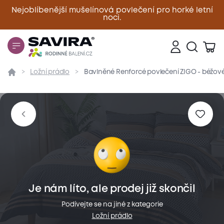
Nejoblíbenější mušelínová povlečení pro horké letní
noci.
Zavřít
Ložní prádlo
Bavlněné Renforcé povlečení ZIGO - béžov
Přehled
Parametry
Popis produktu
Materiál
Je nám líto, ale prodej již skončil
Podívejte se na jiné z kategorie
Ložní prádlo