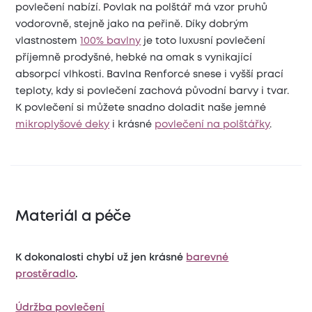
povlečení nabízí. Povlak na polštář má vzor pruhů
vodorovně, stejně jako na peřině. Díky dobrým
vlastnostem
100% bavlny
je toto luxusní povlečení
příjemně prodyšné, hebké na omak s vynikající
absorpcí vlhkosti. Bavlna Renforcé snese i vyšší prací
teploty, kdy si povlečení zachová původní barvy i tvar.
K povlečení si můžete snadno doladit naše jemné
mikroplyšové deky
i krásné
povlečení na polštářky
.
Materiál a péče
K dokonalosti chybí už jen krásné
barevné
prostěradlo
.
Údržba povlečení