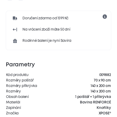
Doručení zdarma od 1599 Kč
Na vrácení zboží máte 50 dní
Rodinné balení je nyní Savira
Parametry
Kód produktu
009882
Rozměry polštář
70 x 90 cm
Rozměry přikrývka
140 x 200 cm
Rozměry
140 x 200 cm
Obsah balení
1 polštář + 1 přikrývka
Materiál
Bavlna RENFORCÉ
Zapínání
Knoflíky
Značka
XPOSE®