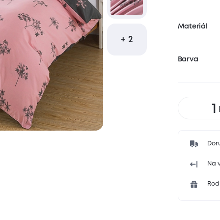
Materiál
+ 2
Barva
Dor
Na v
Rodi