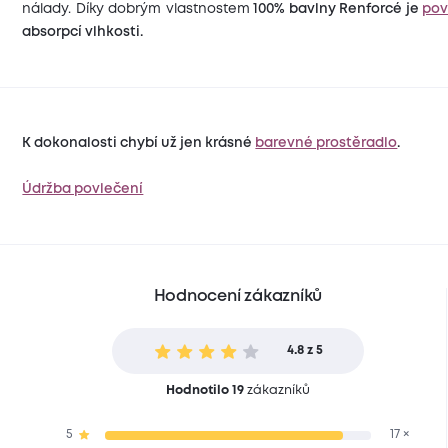
nálady. Díky dobrým vlastnostem
100% bavlny Renforcé je
pov
absorpcí vlhkosti.
K dokonalosti chybí už jen krásné
barevné prostěradlo
.
Údržba povlečení
Hodnocení zákazníků
4.8 z 5
Hodnotilo 19
zákazníků
5
17 ×