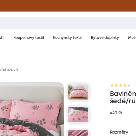
til
Koupelnový textil
Kuchyňský textil
Bytové doplňky
Muše
edé/růžové
riál a péče
Hodnocení
Bavlněn
šedé/rů
449
Kč
Rozměry