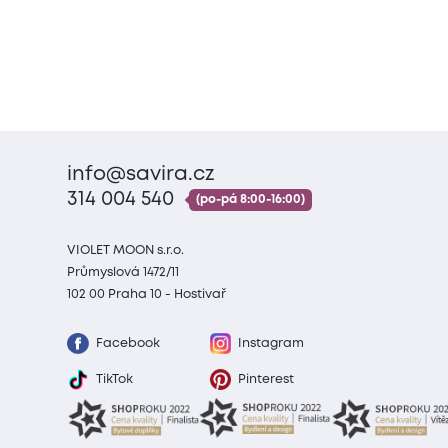
info@savira.cz
314 004 540
(po-pá 8:00-16:00)
VIOLET MOON s.r.o.
Průmyslová 1472/11
102 00 Praha 10 - Hostivař
Facebook
Instagram
TikTok
Pinterest