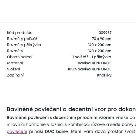
Kód produktu
009957
Rozměry polštář
70 x 90 cm
Rozměry přikrývka
140 x 200 cm
Rozměry
140 x 200 cm
Obsah balení
1 polštář + 1 přikrývka
Materiál
Bavlna RENFORCÉ
Složení
100% bavlna RENFORCÉ
Zapínání
Knoflíky
Bavlněné povlečení a decentní vzor pro doko
Bavlněné povlečení s decentním přírodním vzorem
vnese do k
milovníci harmonie v ložnici s kombinací růžové a šedé barv
povlečení
přináší
DUO barev
, které vám dává prostor zvoli