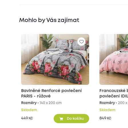
Mohlo by Vás zajímat
Bavlněné Renforcé povlečení
Francouzské 
PARIS - růžové
povlečení IDI
Rozměry •
140 x 200 cm
Rozměry •
200 x
Skladem
Skladem
449
849
Kč
Kč
Do košíku