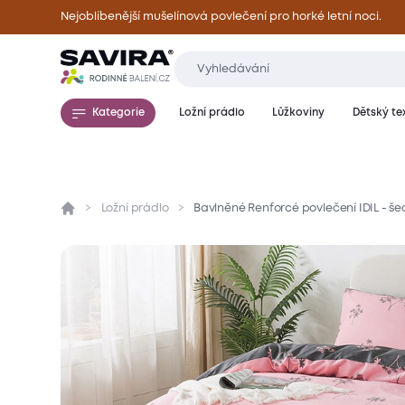
Nejoblíbenější mušelínová povlečení pro horké letní noci.
Kategorie
Ložní prádlo
Lůžkoviny
Dětský tex
Ložní prádlo
Bavlněné Renforcé povlečení IDIL - š
Přehled
Parametry
Popis produktu
Mate