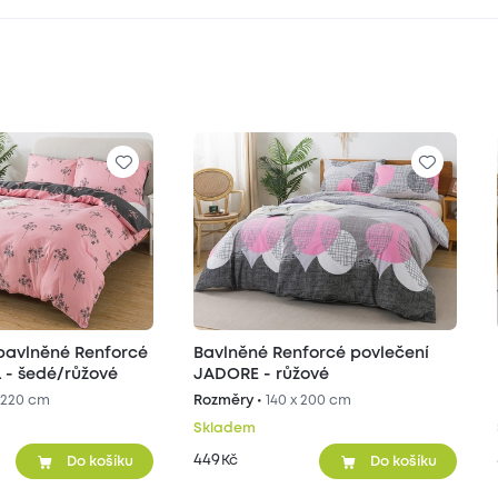
bavlněné Renforcé
Bavlněné Renforcé povlečení
L - šedé/růžové
JADORE - růžové
 220 cm
Rozměry •
140 x 200 cm
Skladem
449
Kč
Do košíku
Do košíku