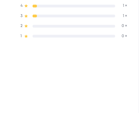
4
1 ×
3
1 ×
2
0 ×
1
0 ×