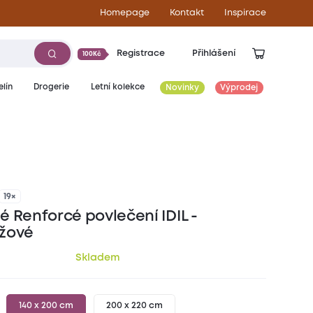
Homepage
Kontakt
Inspirace
Registrace
Přihlášení
100Kč
lín
Drogerie
Letní kolekce
Novinky
Výprodej
449
Kč
19×
é Renforcé povlečení IDIL -
žové
Skladem
140 x 200 cm
200 x 220 cm