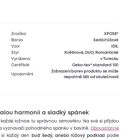
Značka
XPOSE®
Barva
šedá/růžová
Vzor
IDIL
Styl
Květinové, DUO, Romantické
Vyrobeno
v Turecku
Certifikát
Oeko-tex® standard 100
Zobrazení barev produktu se může
Upozornění
nepatrně lišit od skutečnosti
nalou harmonii a sladký spánek
aždé ložnice tu správnou atmosféru. Na své si přijdou
y a vyznavači pohodlného spánku v bavlně.
Oboustranné
t si každý den
buď šedý, anebo růžový podklad
podle