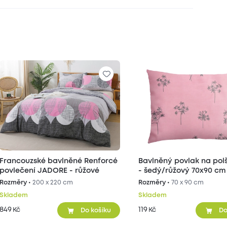
Francouzské bavlněné Renforcé
Bavlněný povlak na polš
povlečení JADORE - růžové
- šedý/růžový 70x90 cm
Rozměry •
200 x 220 cm
Rozměry •
70 x 90 cm
Skladem
Skladem
849
119
Kč
Kč
Do košíku
Do