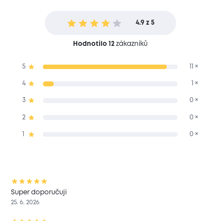
4.9 z 5
Hodnotilo 12
zákazníků
5
11 ×
4
1 ×
3
0 ×
2
0 ×
1
0 ×
Super doporučuji
25. 6. 2026