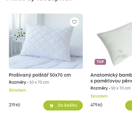
TOP
Prošívaný polštář 50x70 cm
Anatomický bamb
s paměťovou pěn
Rozměry •
50 x 70 cm
Rozměry •
50 x 70 cm
Skladem
Skladem
219
479
Kč
Kč
Do košíku