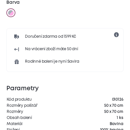
Barva
Doručení zdarma od 1599 Kč
Na vrácení zboží máte 50 dní
Rodinné balení je nyní Savira
Parametry
Kód produktu
010126
Rozměry polštář
50 x 70 cm
Rozměry
50 x 70 cm
Obsah balení
1 ks
Materiál
Bavlna
Složení
100% bavlna