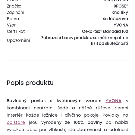
Značka
XPOSE®
Zapínání
Knoflíky
Barva
šedá/růžová
Vzor
YVONA
Certifikát
Oeko-tex® standard 100
Zobrazení barev produktu se může nepatrně
Upozornění
lišit od skutečnosti
Popis produktu
Bavlněný povlak s květinovým vzorem
YVONA
v
kombinaci neutrální šedé a něžné růžové zjemní
interiér každé ložnice i dívčího pokoje. Povlaky na
polštáře
jsou vyrobeny
ze 100% bavlny
co nabízí
vysokou absorpci vlhkosti, stálobarevnost a odolnost