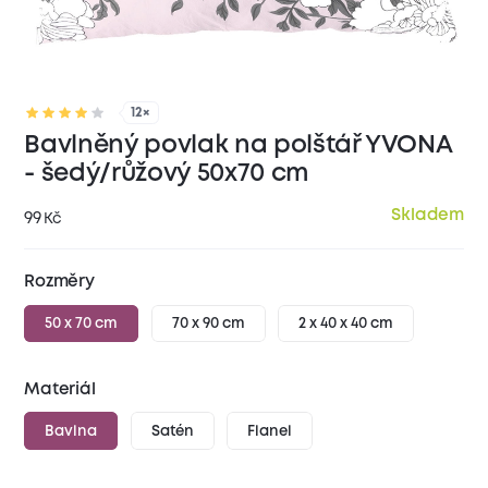
12×
Bavlněný povlak na polštář YVONA
- šedý/růžový 50x70 cm
Skladem
99
Kč
Rozměry
50 x 70 cm
70 x 90 cm
2 x 40 x 40 cm
Materiál
Bavlna
Satén
Flanel