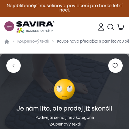
Nejoblíbenější mušelínová povlečení pro horké letní
noci.
Zavřít
Koupelnový textil
Koupelnová předložka s pamětovou pě
Přehled
Parametry
Popis produktu
Materiál
Je nám líto, ale prodej již skončil
Podívejte se na jiné z kategorie
Koupelnový textil