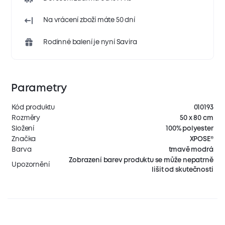
Na vrácení zboží máte 50 dní
Rodinné balení je nyní Savira
Parametry
Kód produktu
010193
Rozměry
50 x 80 cm
Složení
100% polyester
Značka
XPOSE®
Barva
tmavě modrá
Zobrazení barev produktu se může nepatrně
Upozornění
lišit od skutečnosti