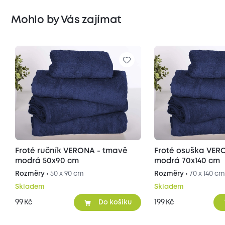
Mohlo by Vás zajímat
Froté ručník VERONA - tmavě
Froté osuška VER
modrá 50x90 cm
modrá 70x140 cm
Rozměry •
50 x 90 cm
Rozměry •
70 x 140 c
Skladem
Skladem
99
199
Kč
Kč
Do košíku