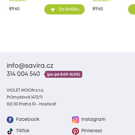
Skladem
Skladem
89
89
Kč
Kč
Do košíku
info@savira.cz
314 004 540
(po-pá 8:00-16:00)
VIOLET MOON s.r.o.
Průmyslová 1472/11
102 00 Praha 10 - Hostivař
Facebook
Instagram
TikTok
Pinterest