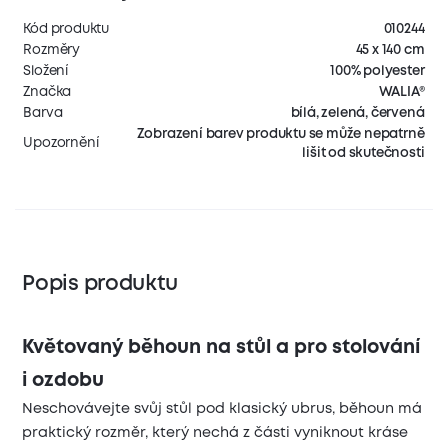
Kód produktu
010244
Rozměry
45 x 140 cm
Složení
100% polyester
Značka
WALIA®
Barva
bílá, zelená, červená
Zobrazení barev produktu se může nepatrně
Upozornění
lišit od skutečnosti
Popis produktu
Květovaný běhoun na stůl a pro stolování
i ozdobu
Neschovávejte svůj stůl pod klasický ubrus, běhoun má
praktický rozměr, který nechá z části vyniknout kráse