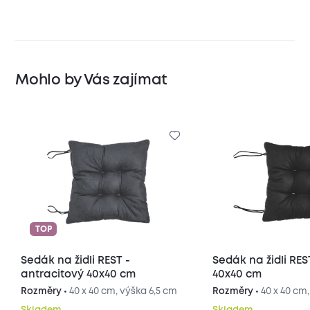
Mohlo by Vás zajímat
TOP
Sedák na židli REST -
Sedák na židli RES
antracitový 40x40 cm
40x40 cm
Rozměry •
40 x 40 cm, výška 6,5 cm
Rozměry •
40 x 40 cm