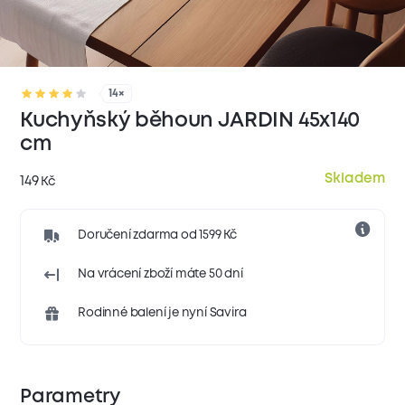
14×
Kuchyňský běhoun JARDIN 45x140
cm
Skladem
149
Kč
Doručení zdarma od 1599 Kč
Na vrácení zboží máte 50 dní
Rodinné balení je nyní Savira
Parametry