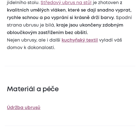
jídelního stolu.
Středový ubrus na stůl
je zhotoven
z
kvalitních umělých vláken
,
které se dají snadno vyprat,
rychle schnou a po vyprání si krásně drží barvy.
Spodní
strana ubrusu je bílá,
kraje jsou ukončeny zdobným
obloučkovým zastřižením bez obšití.
Nejen ubrusy, ale i další
kuchy
ň
ský textil
vyladí váš
domov k dokonalosti.
Materiál a péče
Údržba ubrusů