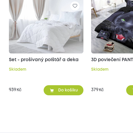
Set - prošívaný polštář a deka
3D povlečení PAN
Skladem
Skladem
939
379
Kč
Kč
Do košíku