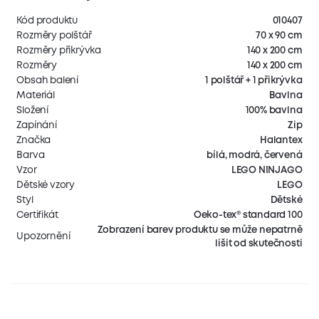
Kód produktu
010407
Rozměry polštář
70 x 90 cm
Rozměry přikrývka
140 x 200 cm
Rozměry
140 x 200 cm
Obsah balení
1 polštář + 1 přikrývka
Materiál
Bavlna
Složení
100% bavlna
Zapínání
Zip
Značka
Halantex
Barva
bílá, modrá, červená
Vzor
LEGO NINJAGO
Dětské vzory
LEGO
Styl
Dětské
Certifikát
Oeko-tex® standard 100
Zobrazení barev produktu se může nepatrně
Upozornění
lišit od skutečnosti