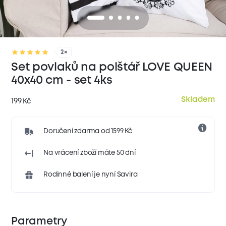
2×
Set povlaků na polštář LOVE QUEEN
40x40 cm - set 4ks
Skladem
199
Kč
Doručení zdarma od 1599 Kč
Na vrácení zboží máte 50 dní
Rodinné balení je nyní Savira
Parametry