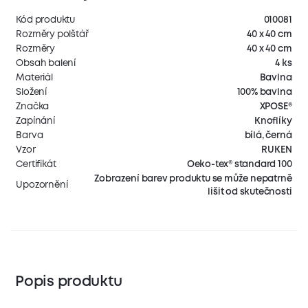
Kód produktu
010081
Rozměry polštář
40 x 40 cm
Rozměry
40 x 40 cm
Obsah balení
4 ks
Materiál
Bavlna
Složení
100% bavlna
Značka
XPOSE®
Zapínání
Knoflíky
Barva
bílá, černá
Vzor
RUKEN
Certifikát
Oeko-tex® standard 100
Zobrazení barev produktu se může nepatrně
Upozornění
lišit od skutečnosti
Popis produktu