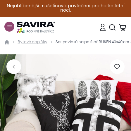
Nejoblíbenější mušelínová povlečení pro horké letní
noci.
Zavřít
Bytové doplňky
Set povlaků na polštář RUKEN 40x40 cm -
Přehled
Parametry
Popis produktu
Materiál