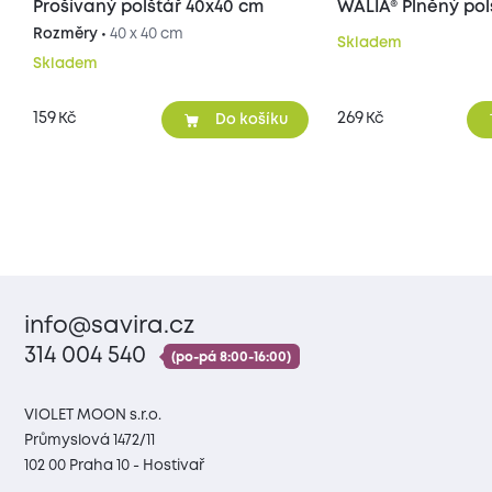
Prošívaný polštář 40x40 cm
WALIA® Plněný pol
Rozměry •
40 x 40 cm
Skladem
Skladem
159
269
Kč
Kč
Do košíku
info@savira.cz
314 004 540
(po-pá 8:00-16:00)
VIOLET MOON s.r.o.
Průmyslová 1472/11
102 00 Praha 10 - Hostivař