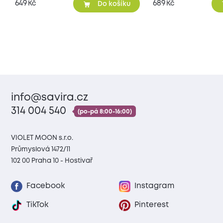
649
689
Kč
Kč
Do košíku
info@savira.cz
314 004 540
(po-pá 8:00-16:00)
VIOLET MOON s.r.o.
Průmyslová 1472/11
102 00 Praha 10 - Hostivař
Facebook
Instagram
TikTok
Pinterest