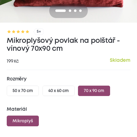
5×
Mikroplyšový povlak na polštář -
vínový 70x90 cm
Skladem
199
Kč
Rozměry
50 x 70 cm
40 x 60 cm
70 x 90 cm
Materiál
Mikroplyš