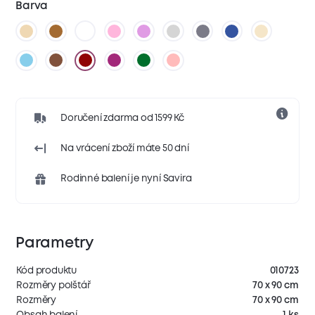
Barva
Doručení zdarma od 1599 Kč
Na vrácení zboží máte 50 dní
Rodinné balení je nyní Savira
Parametry
Kód produktu
010723
Rozměry polštář
70 x 90 cm
Rozměry
70 x 90 cm
Obsah balení
1 ks