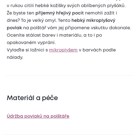
v rukou cítili hebké kožíšky svých oblíbených plyšáků.
Že byste ten
příjemný hřejivý pocit
nemohli zažít i
dnes? To je velký omyl. Tento
hebký mikroplyšový
povlak
na polštář vám jej připomene vskutku dokonale.
Oceníte stálost barev i materiálu, a to i po
opakovaném vyprání.
Vylaďte si ložnici s
mikroplyšem
v barvách podle
nálady.
Materiál a péče
Údržba povlaků na polštáře