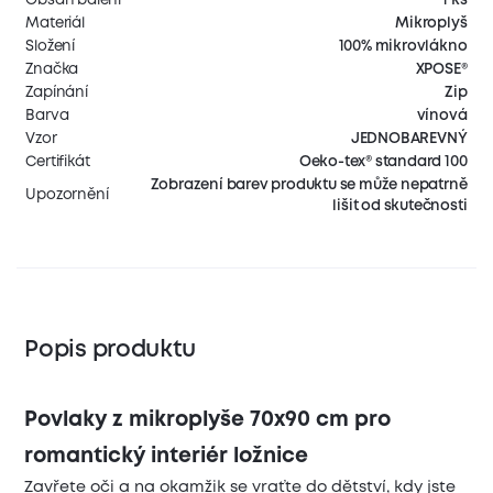
Materiál
Mikroplyš
Složení
100% mikrovlákno
Značka
XPOSE®
Zapínání
Zip
Barva
vínová
Vzor
JEDNOBAREVNÝ
Certifikát
Oeko-tex® standard 100
Zobrazení barev produktu se může nepatrně
Upozornění
lišit od skutečnosti
Popis produktu
Povlaky z mikroplyše 70x90 cm pro
romantický interiér ložnice
Zavřete oči a na okamžik se vraťte do dětství, kdy jste