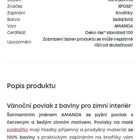
Značka
XPOSE®
Zapínání
Knoflíky
Barva
šedá/bílá
Vzor
AMANDA
Certifikát
Oeko-tex® standard 100
Zobrazení barev produktu se může nepatrně
Upozornění
lišit od skutečnosti
Popis produktu
Vánoční povlak z bavlny pro zimní interiér
Šarmantním jménem AMANDA se pyšní povlak s
červeným a šedým zimním motivem.
Povlaky na malé
polštářky
mají hladký, příjemný a prodyšný materiál
ze
100% bavlny
s praktickým zapínáním na knoflíky vám