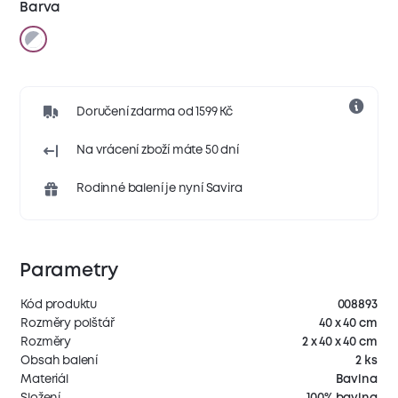
Barva
Doručení zdarma od 1599 Kč
Na vrácení zboží máte 50 dní
Rodinné balení je nyní Savira
Parametry
Kód produktu
008893
Rozměry polštář
40 x 40 cm
Rozměry
2 x 40 x 40 cm
Obsah balení
2 ks
Materiál
Bavlna
Složení
100% bavlna