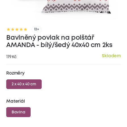
12×
Bavlněný povlak na polštář
AMANDA - bílý/šedý 40x40 cm 2ks
Skladem
119
Kč
Rozměry
2 x 40 x 40 cm
Materiál
Bavlna