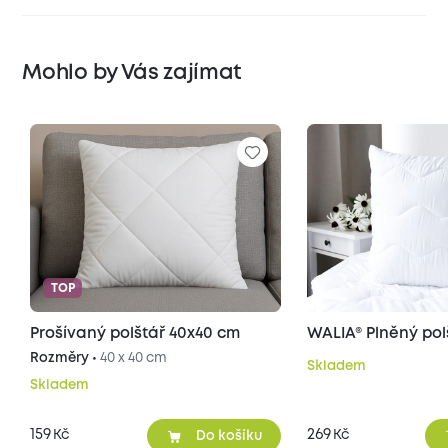
Mohlo by Vás zajímat
TOP
Prošívaný polštář 40x40 cm
WALIA® Plněný pol
Rozměry •
40 x 40 cm
Skladem
Skladem
159
269
Kč
Kč
Do košíku