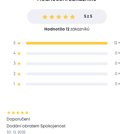
5 z 5
Hodnotilo 12
zákazníků
5
12 ×
4
0 ×
3
0 ×
2
0 ×
1
0 ×
Doporučení
Dodání obratem Spokojenost
30. 12. 2025