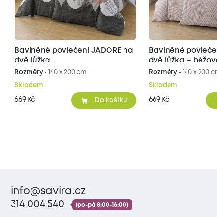
Bavlněné povlečení JADORE na
Bavlněné povlečení DARA na
dvě lůžka
dvě lůžka – béžov
Rozměry •
140 x 200 cm
Rozměry •
140 x 200 
Skladem
Skladem
669
669
Kč
Kč
Do košíku
info@savira.cz
314 004 540
(po-pá 8:00-16:00)