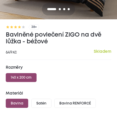
38×
Bavlněné povlečení ZIGO na dvě
lůžka - béžové
Skladem
649
Kč
Rozměry
140 x 200 cm
Materiál
Bavlna
Satén
Bavlna RENFORCÉ