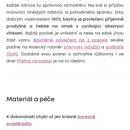
každé ložnice tu správnou atmosféru. Na své si přijdou
milovníci hnědých odstínů a pohodlného spánku. Díky
dobrým vlastnostem
100% bavlny je povlečení příjemně
prodyšné a hebké na omak s vynikající absorpcí
vlhkosti.
Každý povlak je unikátní a nese na sobě jinou
část vzoru.
Bavlněné povlečení na 2 postele
skvěle
padne na klasický rozměr
přikrývky 140x200
a
polštáře
70x90
. Ozdobte svou postel a ochraňte lůžkoviny i ve
dne!
Přehoz na postel
je na to ideální.
Materiál a péče
K dokonalosti chybí už jen krásné
barevné
prostěradlo
.