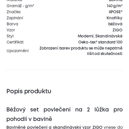
Gramáž - g/m²
140 g/m²
Značka
XPOSE®
Zapínání
Knoflíky
Barva
béžová
Vzor
ZIGO
Styl
Moderní, Skandinávské
Certifikát
Oeko-tex® standard 100
Zobrazení barev produktu se může nepatrně
Upozornění
lišit od skutečnosti
Popis produktu
Béžový set povlečení na 2 lůžka pro
pohodlí v bavlně
Bavlněné povlečení a skandinávský vzor
ZIGO
vnese do