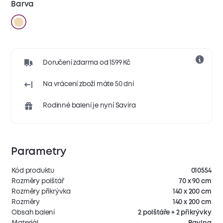
Barva
Doručení zdarma od 1599 Kč
Na vrácení zboží máte 50 dní
Rodinné balení je nyní Savira
Parametry
Kód produktu
010554
Rozměry polštář
70 x 90 cm
Rozměry přikrývka
140 x 200 cm
Rozměry
140 x 200 cm
Obsah balení
2 polštáře + 2 přikrývky
Materiál
Bavlna