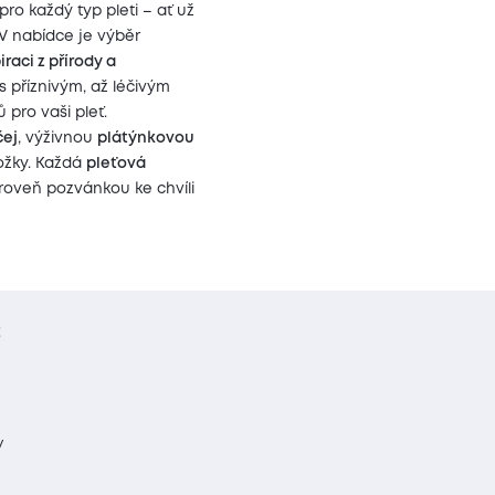
pro každý typ pleti – ať už
 V nabídce je výběr
aci z přírody a
s příznivým, až léčivým
 pro vaši pleť.
čej
, výživnou
plátýnkovou
žky. Každá
pleťová
roveň pozvánkou ke chvíli
t
y