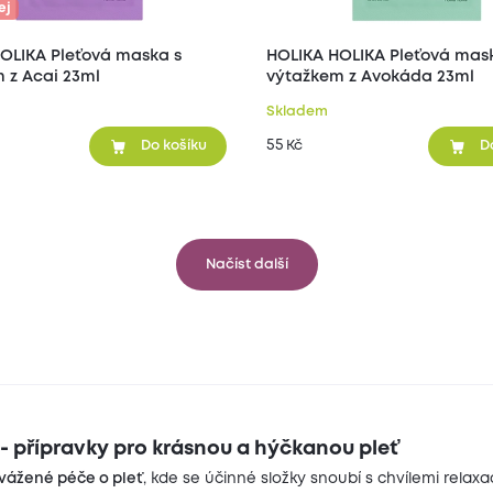
ej
ťová maska s
HOLIKA HOLIKA Pleťová maska s
 z Acai 23ml
výtažkem z Avokáda 23ml
Skladem
55
Kč
Do košíku
D
Načíst další
- přípravky pro krásnou a hýčkanou pleť
vážené péče o pleť
, kde se účinné složky snoubí s chvílemi relax