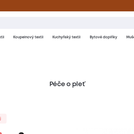
til
Koupelnový textil
Kuchyňský textil
Bytové doplňky
Muše
Péče o pleť
j