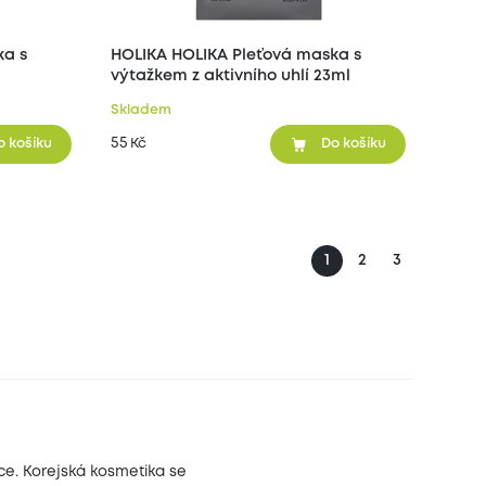
HOLIKA HOLIKA Pleťová maska s
výtažkem z aktivního uhlí 23ml
Skladem
55
Kč
o košíku
Do košíku
1
2
3
ace. Korejská kosmetika se