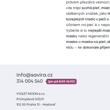
právem přezdívá velmocí
vás trápí
suchá pleť
,
mast
oblíbených značek, jako
H
korejských tradic v péči o
účinkem na pleť. A v nepo
Vyberte si tu
nejlepší mas
masku
nebo regenerační k
maska
a
maska na pleť, a
klidu – ke
dokonale příje
info@savira.cz
314 004 540
(po-pá 8:00-16:00)
VIOLET MOON s.r.o.
Průmyslová 1472/11
102 00 Praha 10 - Hostivař