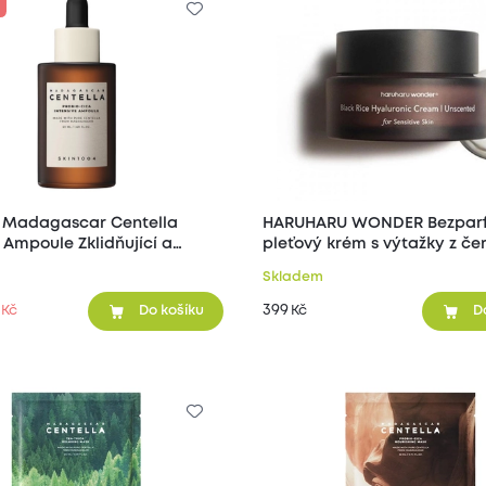
 Madagascar Centella
HARUHARU WONDER Bezpar
 Ampoule Zklidňující a
pleťový krém s výtažky z če
ční sérum 50 ml
a hyaluronem 50 ml
Skladem
399
Kč
Kč
Do košíku
D