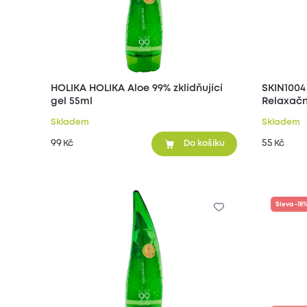
HOLIKA HOLIKA Aloe 99% zklidňující
SKIN1004
gel 55ml
Relaxačn
Skladem
Skladem
99
55
Kč
Kč
Do košíku
Sleva -18