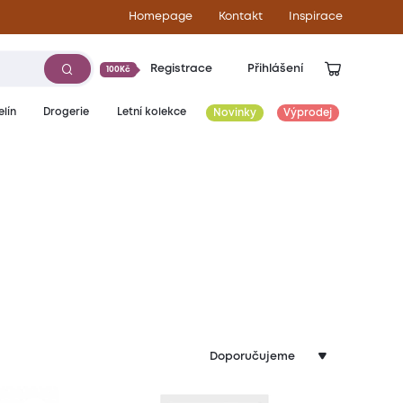
Homepage
Kontakt
Inspirace
Registrace
Přihlášení
100Kč
lín
Drogerie
Letní kolekce
Novinky
Výprodej