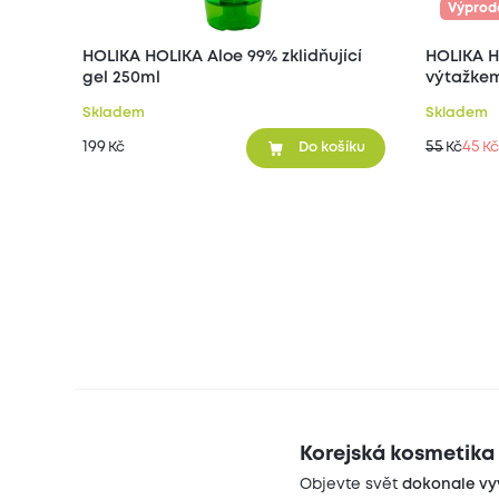
Výprod
HOLIKA HOLIKA Aloe 99% zklidňující
HOLIKA HOLIKA Ple
gel 250ml
výtažkem
Skladem
Skladem
199
55
45
Kč
Kč
Kč
Do košíku
Korejská kosmetika 
Objevte svět
dokonale vy