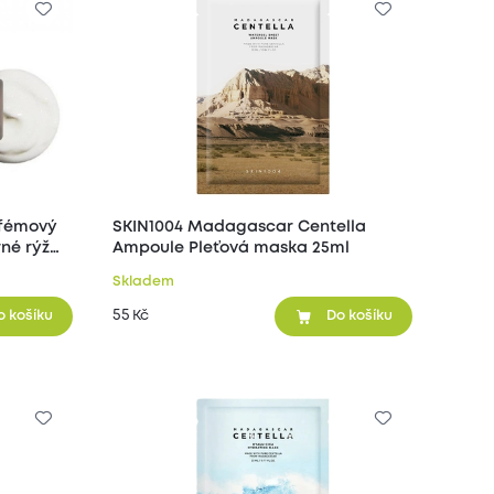
fémový
SKIN1004 Madagascar Centella
rné rýže
Ampoule Pleťová maska 25ml
Skladem
55
Kč
o košíku
Do košíku