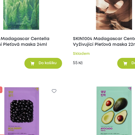
 Madagascar Centella
SKIN1004 Madagascar Cente
í Pleťová maska 24ml
Vyživující Pleťová maska 22
Skladem
55
Kč
Do košíku
D
%