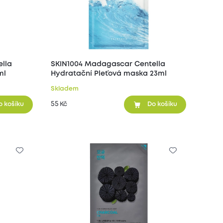
lla
SKIN1004 Madagascar Centella
ml
Hydratační Pleťová maska 23ml
Skladem
55
Kč
o košíku
Do košíku