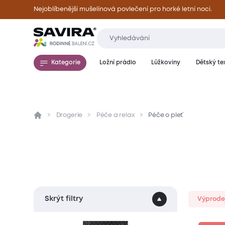
Nejoblíbenější mušelínová povlečení pro horké letní noci.
Kategorie
Ložní prádlo
Lůžkoviny
Dětský tex
Drogerie
Péče a relax
Péče o pleť
Skrýt filtry
Výprode