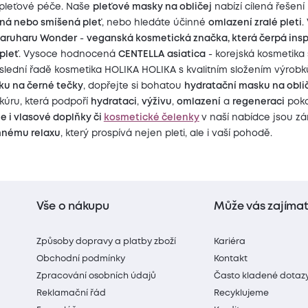
 pleťové péče. Naše
pleťové masky na obličej
nabízí cílená řešení 
ná nebo smíšená pleť
, nebo hledáte účinné
omlazení zralé pleti
.
aruharu Wonder
-
veganská kosmetická značka, která čerpá inspir
 pleť
. Vysoce hodnocená
CENTELLA asiatica
- korejská kosmetika 
slední řadě kosmetika HOLIKA HOLIKA s kvalitním složením výrobků
ku na černé tečky
, dopřejte si bohatou
hydratační masku na obli
úru, která podpoří
hydrataci
,
výživu
,
omlazení
a
regeneraci
poko
le i vlasové doplňky či
kosmetické čelenky
v naší nabídce jsou zá
mnému relaxu
, který prospívá nejen pleti, ale i vaší pohodě.
Vše o nákupu
Může vás zajíma
Způsoby dopravy a platby zboží
Kariéra
Obchodní podmínky
Kontakt
Zpracování osobních údajů
Často kladené dotaz
Reklamační řád
Recyklujeme