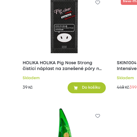
Sleva -11%
HOLIKA HOLIKA Pig Nose Strong
SKIN1004
čistící náplast na zanešené póry na
Intensive
nose 1 ks
regenera
Skladem
Skladem
39
449
399
Kč
Kč
Do košíku