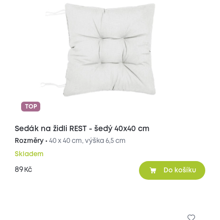
TOP
Sedák na židli REST - šedý 40x40 cm
Rozměry •
40 x 40 cm, výška 6,5 cm
Skladem
89
Kč
Do košíku