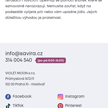
terasách i lavicích. Upevňují se pomocí sňůrek, které se
samovolně nerozvazují. Nemusíte zoufat, když na
podsedák vylijete pití nebo vám upadne jídlo. Jejich
důležitou výhodou je pratelnost.
info@savira.cz
314 004 540
(po-pá 8:00-16:00)
VIOLET MOON s.r.o.
Průmyslová 1472/11
102 00 Praha 10 - Hostivař
Facebook
Instagram
TikTok
Pinterest