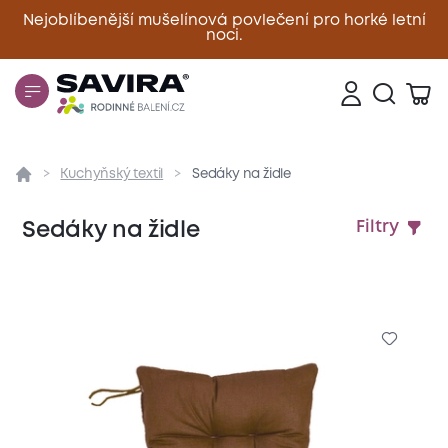
Nejoblíbenější mušelínová povlečení pro horké letní
noci.
Zavřít
Kuchyňský textil
Sedáky na židle
Sedáky na židle
Filtry