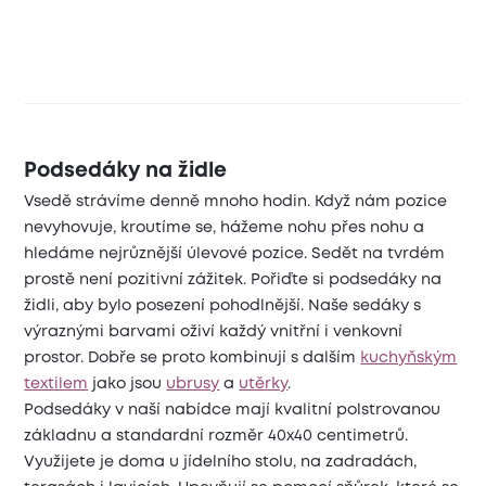
Podsedáky na židle
Vsedě strávíme denně mnoho hodin. Když nám pozice
nevyhovuje, kroutíme se, hážeme nohu přes nohu a
hledáme nejrůznější úlevové pozice. Sedět na tvrdém
prostě není pozitivní zážitek. Pořiďte si podsedáky na
židli, aby bylo posezení pohodlnější. Naše sedáky s
výraznými barvami oživí každý vnitřní i venkovní
prostor. Dobře se proto kombinují s dalším
kuchyňským
textilem
jako jsou
ubrusy
a
utěrky
.
Podsedáky v naší nabídce mají kvalitní polstrovanou
základnu a standardní rozměr 40x40 centimetrů.
Využijete je doma u jídelního stolu, na zadradách,