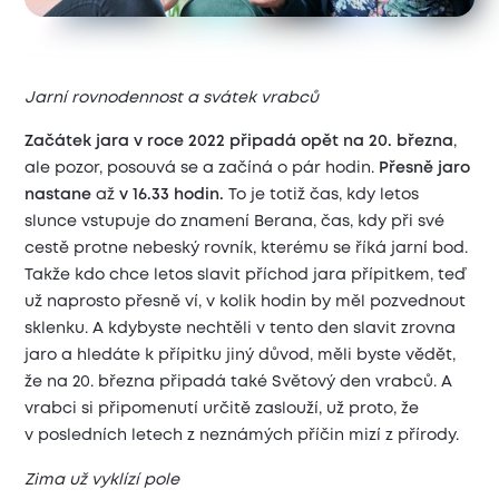
Jarní rovnodennost a svátek vrabců
Začátek jara v roce 2022 připadá opět na 20. března
,
ale pozor, posouvá se a začíná o pár hodin.
Přesně jaro
nastane
až
v 16.33 hodin.
To je totiž čas, kdy letos
slunce vstupuje do znamení Berana, čas, kdy při své
cestě protne nebeský rovník, kterému se říká jarní bod.
Takže kdo chce letos slavit příchod jara přípitkem, teď
už naprosto přesně ví, v kolik hodin by měl pozvednout
sklenku. A kdybyste nechtěli v tento den slavit zrovna
jaro a hledáte k přípitku jiný důvod, měli byste vědět,
že na 20. března připadá také Světový den vrabců. A
vrabci si připomenutí určitě zaslouží, už proto, že
v posledních letech z neznámých příčin mizí z přírody.
Zima už vyklízí pole