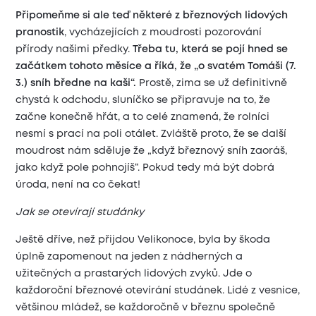
Připomeňme si ale teď některé z březnových lidových
pranostik
, vycházejících z moudrosti pozorování
přírody našimi předky.
Třeba tu, která se pojí hned se
začátkem tohoto měsíce a říká, že „o svatém Tomáši (7.
3.) sníh bředne na kaši“.
Prostě, zima se už definitivně
chystá k odchodu, sluníčko se připravuje na to, že
začne konečně hřát, a to celé znamená, že rolníci
nesmí s prací na poli otálet. Zvláště proto, že se další
moudrost nám sděluje že „když březnový sníh zaoráš,
jako když pole pohnojíš“. Pokud tedy má být dobrá
úroda, není na co čekat!
Jak se otevírají studánky
Ještě dříve, než přijdou Velikonoce, byla by škoda
úplně zapomenout na jeden z nádherných a
užitečných a prastarých lidových zvyků. Jde o
každoroční březnové otevírání studánek. Lidé z vesnice,
většinou mládež, se každoročně v březnu společně