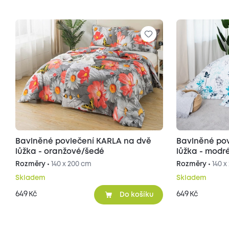
Bavlněné povlečení KARLA na dvě
Bavlněné pov
lůžka - oranžové/šedé
lůžka - modr
Rozměry •
140 x 200 cm
Rozměry •
140 
Skladem
Skladem
649
649
Kč
Kč
Do košíku