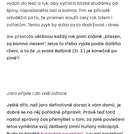
vydali do lesů a luk, aby vyčistili blízké studánky od
špíny, napadaného listí a bahna. Tím se přírodě
odvděčili za to, že pramen sloužil celý rok lidem i
zvířatům. Tento zvyk by stálo za to dodržovat i dnes.
Ale přestože
většinou každý rok platí známé „březen,
za kamna vlezem“, letos to třeba vyjde podle dalšího
rčení, a to že „o svaté Balbíně (31. 3.) je konečně po
zimě“!
Jaro přijde i do vaší ložnice
Ještě dřív, než jaro definitivně dorazí k vám domů, je
dobré se na něj pořádně připravit. Právě teď totiž
nastal správný čas přemýšlet o tom, za jaké povlečení
letos vyměníte svůj oblíbený zimní huňatý mikroplyš.