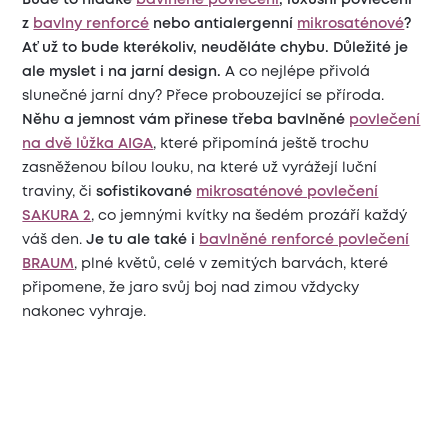
Bude to hladké
bavlněné povlečení
, luxusní povlečení
z
bavlny renforcé
nebo antialergenní
mikrosaténové
?
Ať už to bude kterékoliv, neuděláte chybu. Důležité je
ale myslet i na jarní design.
A co nejlépe přivolá
slunečné jarní dny? Přece probouzející se příroda.
Něhu a jemnost vám přinese třeba bavlněné
povlečení
na dvě lůžka AIGA
, které připomíná ještě trochu
zasněženou bílou louku, na které už vyrážejí luční
traviny, či
sofistikované
mikrosaténové povlečení
SAKURA 2
, co jemnými kvítky na šedém prozáří každý
váš den.
Je tu ale také i
bavlněné renforcé povlečení
BRAUM
, plné květů, celé v zemitých barvách, které
připomene, že jaro svůj boj nad zimou vždycky
nakonec vyhraje.