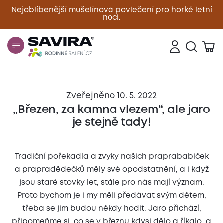
Nejoblíbenější mušelínová povlečení pro horké letní
noci.
Zavřít
Zveřejněno 10. 5. 2022
„Březen, za kamna vlezem“, ale jaro
je stejně tady!
Tradiční pořekadla a zvyky našich praprababiček
a prapradědečků měly své opodstatnění, a i když
jsou staré stovky let, stále pro nás mají význam.
Proto bychom je i my měli předávat svým dětem,
třeba se jim budou někdy hodit. Jaro přichází,
připomeňme si, co se v březnu kdysi dělo a říkalo, a