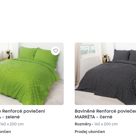
 Renforcé povlečení
Bavlněné Renforcé povleče
 - zelené
MARKÉTA - černé
•
140 x 200 cm
Rozměry •
140 x 200 cm
končen
Prodej ukončen