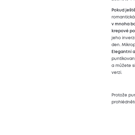
Pokud ještě
romantická
v mnoha bar
krepové po
jeho inver
den. Mikrop
Elegantní 
puntíkovan
a můžete si
verzi.
Protože pun
prohlédněte