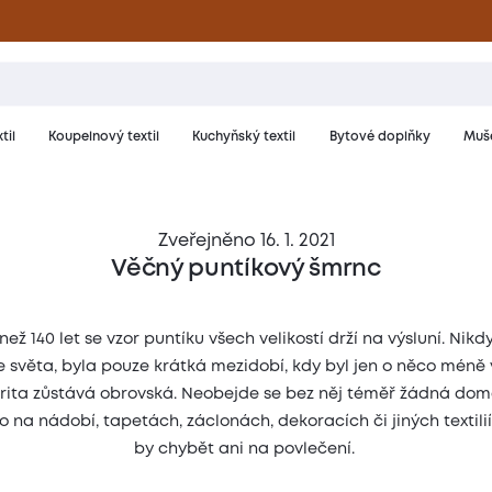
til
Koupelnový textil
Kuchyňský textil
Bytové doplňky
Muše
Zveřejněno 16. 1. 2021
Věčný puntíkový šmrnc
 než 140 let se vzor puntíku všech velikostí drží na výsluní. Nikd
e světa, byla pouze krátká mezidobí, kdy byl jen o něco méně 
rita zůstává obrovská. Neobejde se bez něj téměř žádná dom
o na nádobí, tapetách, záclonách, dekoracích či jiných textili
by chybět ani na povlečení.