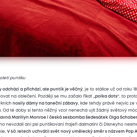
oletí puntíku
 odchází a přichází, ale puntík je věčný
, je to stálice už od roku 1
ovat na oblečení. Později se mu začalo říkat
„polka dots“
, to prot
ukních
nosily dámy na taneční zábavy
, kde tehdy právě nejvíc ze
a. Od té doby si tento něžný vzor nenechá ujít žádný světový mód
slavná Marillyn Monroe i česká sexbomba šedesátek Olga Schobe
o nevzdali ani psí puntíkovaní frajeři dalmatini či Disneyho nesm
ie.
V 60. letech uchvátil svět nový umělecký směr s názvem Pop A