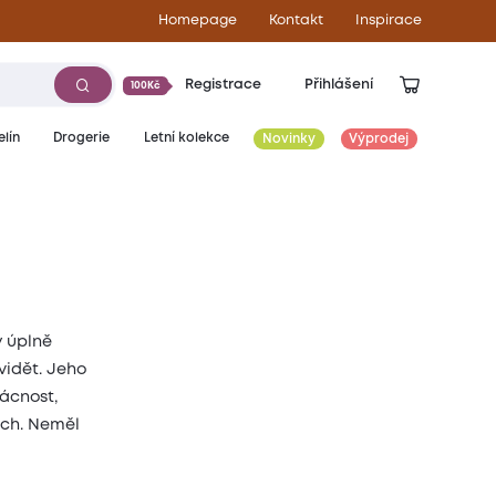
Homepage
Kontakt
Inspirace
Registrace
Přihlášení
100Kč
lín
Drogerie
Letní kolekce
Novinky
Výprodej
y úplně
vidět. Jeho
ácnost,
ích. Neměl