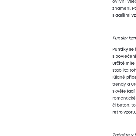
ovlivnil vš
znamení.
Po
s dalšími v
Puntíky ka
Puntíky se
s povlečen
určitě mile
stabilita t
Klidně
přid
trendy a ur
skvěle lad
romantickém
či beton, t
retro vzoru
Začněte v l