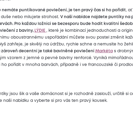
 nemáte puntíkované povlečení, je ten pravý čas si ho pořídit
, ať
 duše nebo milujete strohost.
V naší nabídce najdete puntíky na 
vách. Pro každou ložnici se bezesporu bude hodit kvalitní šedob
vlečení z bavlny,
LÝDIE
, které je kombinací jednoduchosti a origina
znímu oboustrannému uspořádání můžete svou postel změnit kaž
lyš zahřeje, je skvělý na údržbu, rychle schne a nemusíte ho žehli
a zároveň decentní je také bavlněné povlečení
Markéta
s drobn
ým vzorem z jemné a pevné bavlny renforcé. Vyniká mimořádnou
 ho pořídit v mnoha barvách, případně i ve francouzské či prodl
tíky jsou šik a vaše domácnost si je rozhodně zaslouží, určitě si c
 naši nabídku a vyberte si pro vás ten pravý kousek.