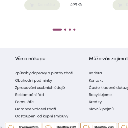
499
Kč
Do košíku
D
Vše o nákupu
Může vás zajíma
Způsoby dopravy a platby zboží
Kariéra
Obchodní podmínky
Kontakt
Zpracování osobních údajů
Často kladené dotaz
Reklamační řád
Recyklujeme
Formuláře
Kredity
Garance vrácení zboží
Slovník pojmů
Odstoupení od kupní smlouvy