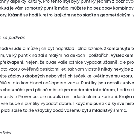
echny aspekty kultury. Pro tento styl byly puntíky jedním z poznáva
kud je vám samotný puntík málo, můžete ho bez obav kombinov
zory. Krásně se hodí k retro krajkám nebo slaďte s geometrickými v
m se podíváš
 hodí všude
a může jich být například i plná ložnice.
Zkombinujte t
ím
, velký puntík na zdi s malým na dekách i polštářích.
Výsledkem
 překvapeni.
Nejen, že bude vaše ložnice vypadat úžasně, ale pro
ohoto vzoru ověřená desítkami let, tak vám vlastně
nikdy nevyjde 
ejte záplavu drobných nebo větších teček ke květinovému vzoru
,
čitě s toto kombinací nešlápnete vedle.
Puntíky jsou natolik unive
í s chalupářským i přísně městským moderním interiérem
, hodí se 
u stylu Provence, ale neublíží ani industriálnímu zařízení. Krajka
o vše bude s puntíky vypadat dobře.
I když má puntík díky své histo
, platí spíše to, že vždycky dodá vašemu bytu mladistvý šmrnc.
ožnici