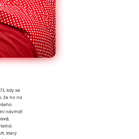
873, kdy se
o, že ho na
 všeho
ní návrhář.
rová
,
rtelná
rt
, který