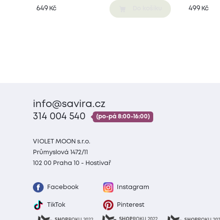
649
499
Kč
Kč
Do košíku
info@savira.cz
314 004 540
(po-pá 8:00-16:00)
VIOLET MOON s.r.o.
Průmyslová 1472/11
102 00 Praha 10 - Hostivař
Facebook
Instagram
TikTok
Pinterest