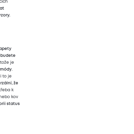
cích
at
zory.
apety
 budete
tože je
z módy
.
 i to je
rzální, že
třeba k
 nebo kov
rii status