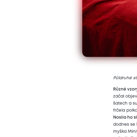
Půldruhé st
Různé vzory
začal objev
šatech a s
frčela polk
Nosila ho 
dodnes se h
myška Minn