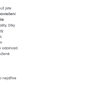
 už jste
povlečení
ílé
lity. Díky
dý
t.
ým
 odolností
oužené
o nejdříve