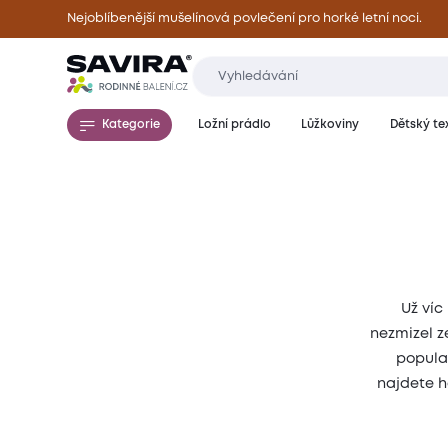
Nejoblíbenější mušelínová povlečení pro horké letní noci.
Kategorie
Ložní prádlo
Lůžkoviny
Dětský tex
Už víc
nezmizel z
popula
najdete h