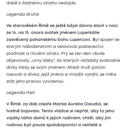
době k žádnému vztahu nedojde.
Legenda druhá
Ve starověkém Římě se ještě kdysi dávno slavil v noci
ze 14. na 15. února svátek jménem Luperkálie
zasvěcený pohanskému bohu Lupercovi. B
yl spojen se
starým náboženstvím a oslavoval pastevectví,
plodnost a rituální očistu. Prý se ten den všude
objevovaly „urny lásky“, do kterých vkládaly svobodné
dívky lístky se svým jménem. Mladí muži potom
losovali a dívka, jejíž jméno si mladík vytáhl, se měla
stát jeho pravou vyvolenou.
Legenda třetí
V Římě, za dob císaře Marka Aurelia Claudia, se
hodně bojovalo. Tento vládce si nepřál, aby to jeho
vojáky táhlo domů k jejich rodinám, chtěl, aby jim
rodinou byli pouze spolubojovníci a velitelé a