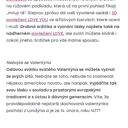
na růžovém podkladu, která už na první pohled říkají
„miluji tě“. Stejnou zprávu dá vaší vyvolené osobě i
3D
povlečení LOVE YOU
ve střízlivých barvách, které ocení
i muži.
Drobná srdíčka a vyznání lásky najdete také na
nádherném
povlečení LOVE
,
ale zvolit můžete klidně i
cokoli jiného. Srdíček pro vás máme spoustu.
Nebojte se Valentýna
Oslavou svátku svatého Valentýna se můžete vyznat
ze svých citů.
Nebojte se toho, nebude to znamenat
nějakou americkou novotu, ale naopak.
Vyjádříte tak
svou lásku v souladu s prastarými evropskými
tradicemi a s úctou k dávným generacím.
Víte, že
pravděpodobně nejstarší dochovaná valentýnka
pochází z Londýna a je ze 14. února, roku 1477?