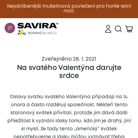
Nejoblíbenější mušelínová povlečení pro horké letní
noci.
Zavřít
Zveřejněno 28. 1. 2021
Na svatého Valentýna darujte
srdce
Oslavy svátku svatého Valentýna připadají na 14.
února a často rozdělují společnost. Někteří tento
staronový svátek přivítali, protože jim dává další
příležitost k vyznání lásky tomu, kdo jim je drahý, jiní
si myslí, že tady tento „americký“ svátek
nepotřebujeme a lásku můžou vyznávat třeba