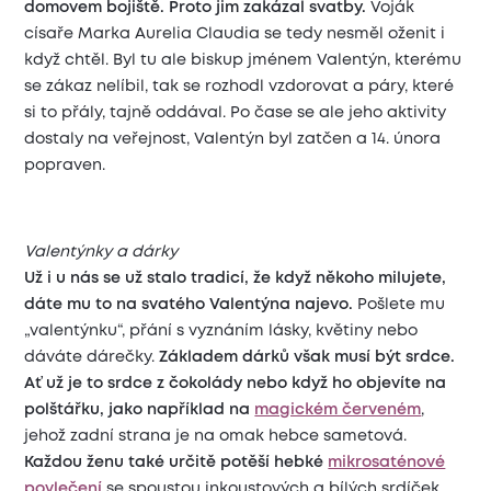
domovem bojiště. Proto jim zakázal svatby.
Voják
císaře Marka Aurelia Claudia se tedy nesměl oženit i
když chtěl. Byl tu ale biskup jménem Valentýn, kterému
se zákaz nelíbil, tak se rozhodl vzdorovat a páry, které
si to přály, tajně oddával. Po čase se ale jeho aktivity
dostaly na veřejnost, Valentýn byl zatčen a 14. února
popraven.
Valentýnky a dárky
Už i u nás se už stalo tradicí, že když někoho milujete,
dáte mu to na svatého Valentýna najevo.
Pošlete mu
„valentýnku“, přání s vyznáním lásky, květiny nebo
dáváte dárečky.
Základem dárků však musí být srdce.
Ať už je to srdce z čokolády nebo když ho objevíte na
polštářku, jako například na
magickém červeném
,
jehož zadní strana je na omak hebce sametová.
Každou ženu také určitě potěší hebké
mikrosaténové
povlečení
se spoustou inkoustových a bílých srdíček