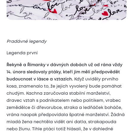
Pradávné legendy
Legenda první
Řekyně a Římanky
v dávných dobách už od rána vždy
14. února sledovaly ptáky, kteří jim měli předpovědět
budoucnost v lásce a vztazích.
Když uviděly prvního
kosa, znamenalo to, že jejich vyvolený bude pomáhat
chudým. Kachna zaručovala stabilní manželství,
dravec vztah s podnikatelem nebo politikem, vrabec
zemědělce či dřevorubce, straka a ledňáček boháče,
vrána naopak předpovídala špatné manželství. Žádná
mladá žena nechtěla vidět ani datla, strakapouda
nebo žlunu. Tihle ptáci totiž hlásali, že v dohledné