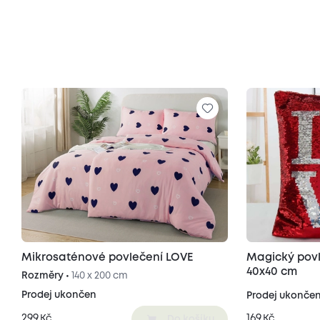
Mikrosaténové povlečení LOVE
Magický povl
40x40 cm
Rozměry •
140 x 200 cm
Prodej ukončen
Prodej ukonče
299
169
Kč
Kč
Do košíku