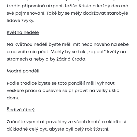
tradic připomíná utrpení Ježíše Krista a každý den má
své pojmenování. Také by se měly dodržovat starobylé
lidové zvyky.
Květná neděle
Na Květnou neděli byste měli mít něco nového na sebe
a nesmíte nic péct. Mohly by se tak „zapéct“ květy na
stromech a nebyla by žádná úroda.
Modré pondělí
Podle tradice byste se toto pondělí měli vyhnout
veškeré práci a duševně se připravit na velký úklid
domu.
Šedivé úterý
Začněte vymetat pavučiny ze všech koutů a ukliďte si
důkladně celý byt, abyste byli celý rok šťastní.