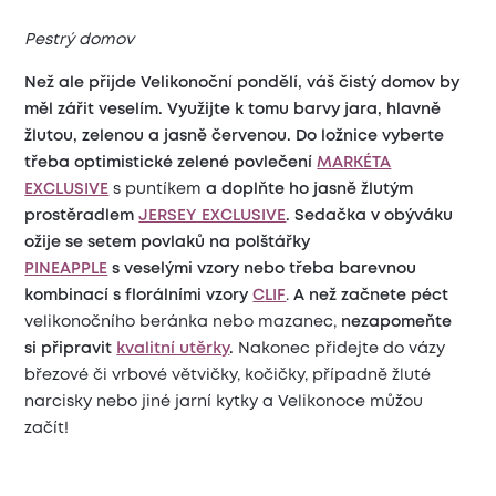
Pestrý domov
Než ale přijde Velikonoční pondělí, váš čistý domov by
měl zářit veselím.
Využijte k tomu barvy jara,
hlavně
žlutou, zelenou a jasně červenou. Do ložnice vyberte
třeba optimistické zelené povlečení
MARKÉTA
EXCLUSIVE
s puntíkem
a doplňte ho jasně žlutým
prostěradlem
JERSEY EXCLUSIVE
. Sedačka v obýváku
ožije se setem povlaků na polštářky
PINEAPPLE
s veselými vzory
nebo třeba barevnou
kombinací s florálními vzory
C
LIF
.
A než začnete péct
velikonočního beránka nebo mazanec,
nezapomeňte
si připravit
kvalitní utěrky
.
Nakonec přidejte do vázy
březové či vrbové větvičky, kočičky, případně žluté
narcisky nebo jiné jarní kytky a Velikonoce můžou
začít!