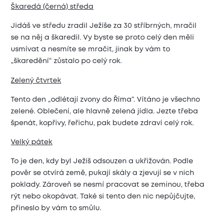
Škaredá (černá) středa
Jidáš ve středu zradil Ježíše za 30 stříbrných, mračil
se na něj a škaredil. Vy byste se proto celý den měli
usmívat a nesmíte se mračit, jinak by vám to
„škaredění“ zůstalo po celý rok.
Zelený čtvrtek
Tento den „odlétají zvony do Říma“. Vítáno je všechno
zelené. Oblečení, ale hlavně zelená jídla. Jezte třeba
špenát, kopřivy, řeřichu, pak budete zdraví celý rok.
Velký pátek
To je den, kdy byl Ježíš odsouzen a ukřižován. Podle
pověr se otvírá země, pukají skály a zjevují se v nich
poklady. Zároveň se nesmí pracovat se zeminou, třeba
rýt nebo okopávat. Také si tento den nic nepůjčujte,
přineslo by vám to smůlu.