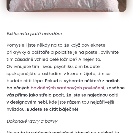
Exkluzivita patří hvězdám
Pomysleli jste někdy na to, že když povléknete
přikrývky a polštáře a položíte je na postel, ovlivníte
tím zásadně vzhled celé ložnice? A nejen to.
Ovlivňujete tím i svou psychiku, čím budete
spokojenější s prostředím, v kterém žijete, tím se
budete cítit lépe.
Pokud si vyberete některé z našich
báječných
bavlněných saténových povlečení
, zasáhne
vás přímo jako střela pocit, že jste se najednou ocitli
v designovém nebi
, kde jste rázem tou nejzářivější
hvězdou.
Budete se cítit báječně!
Dokonalé vzory a barvy
Nejen že je saténové povlečení úžasné na pohled, je