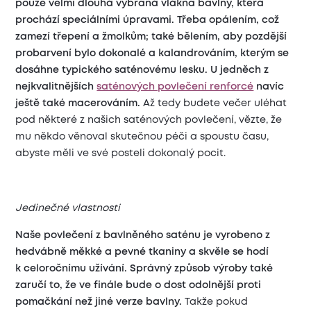
pouze velmi dlouhá vybraná vlákna bavlny, která
prochází speciálními úpravami.
Třeba opálením, což
zamezí třepení a žmolkům; také bělením, aby pozdější
probarvení bylo dokonalé a kalandrováním, kterým se
dosáhne typického saténovému lesku. U jedněch z
nejkvalitnějších
saténových povlečení renforcé
navíc
ještě také macerováním.
Až tedy budete večer uléhat
pod některé z našich saténových povlečení, vězte, že
mu někdo věnoval skutečnou péči a spoustu času,
abyste měli ve své posteli dokonalý pocit.
Jedinečné vlastnosti
Naše povlečení z bavlněného saténu je vyrobeno z
hedvábně měkké a pevné tkaniny a skvěle se hodí
k celoročnímu užívání. Správný způsob výroby také
zaručí to, že ve finále bude o dost odolnější proti
pomačkání než jiné verze bavlny.
Takže pokud