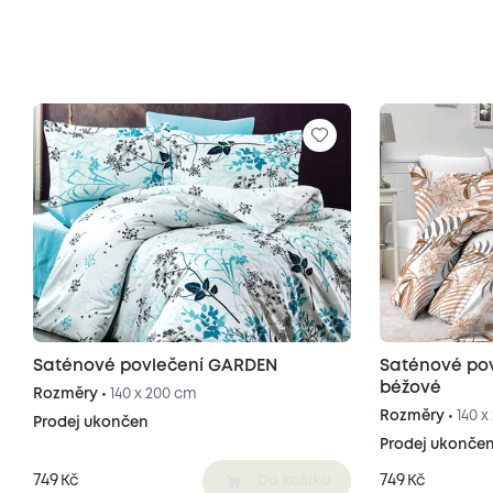
Saténové povlečení GARDEN
Saténové po
béžové
Rozměry •
140 x 200 cm
Rozměry •
140 
Prodej ukončen
Prodej ukonče
749
749
Kč
Kč
Do košíku