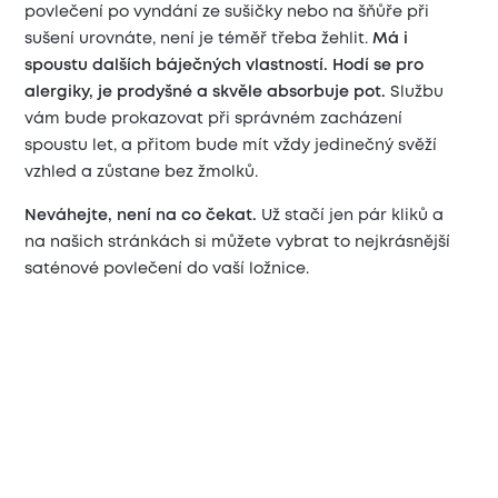
povlečení po vyndání ze sušičky nebo na šňůře při
sušení urovnáte, není je téměř třeba žehlit.
Má i
spoustu dalších báječných vlastností. Hodí se pro
alergiky, je prodyšné a skvěle absorbuje pot.
Službu
vám bude prokazovat při správném zacházení
spoustu let, a přitom bude mít vždy jedinečný svěží
vzhled a zůstane bez žmolků.
Neváhejte, není na co čekat.
Už stačí jen pár kliků a
na našich stránkách si můžete vybrat to nejkrásnější
saténové povlečení do vaší ložnice.