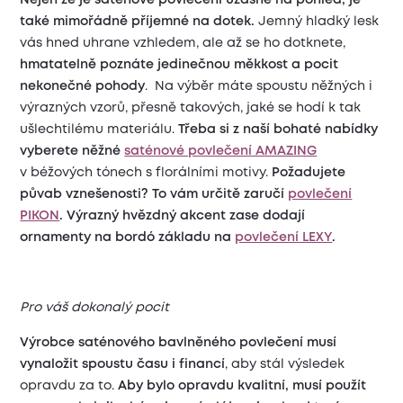
také mimořádně příjemné na dotek.
Jemný hladký lesk
vás hned uhrane vzhledem, ale až se ho dotknete,
hmatatelně poznáte jedinečnou měkkost a pocit
nekonečné pohody
. Na výběr máte spoustu něžných i
výrazných vzorů, přesně takových, jaké se hodí k tak
ušlechtilému materiálu.
Třeba si z naší bohaté nabídky
vyberete něžné
saténové povlečení AMAZING
v béžových tónech s florálními motivy.
Požadujete
půvab vznešenosti? To vám určitě zaručí
povlečení
PIKON
. Výrazný hvězdný akcent zase dodají
ornamenty na bordó základu na
povlečení LEXY
.
Pro váš dokonalý pocit
Výrobce saténového bavlněného povlečení musí
vynaložit spoustu času i financí
, aby stál výsledek
opravdu za to.
Aby bylo opravdu kvalitní, musí použít