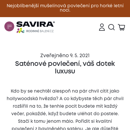
Nejoblíbenější mušelínová povlečení pro horké letní
noci.
Zavřít
Zveřejněno 9. 5. 2021
Saténové povlečení, váš dotek
luxusu
Kdo by se nechtěl alespoň na pár chvil cítit jako
hollywoodská hvězda? A co kdybyste těch pár chvil
rozšířili na to, že tenhle pocit budete mít každý
večer, pokaždé, když budete uléhat do postele.
Stačí k tomu jenom málo. Pořídit si kvalitní
povlečení z bavlněného saténu. Je ale důležité