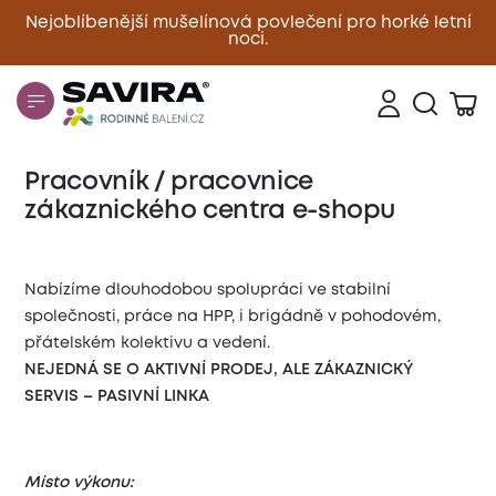
Nejoblíbenější mušelínová povlečení pro horké letní
noci.
Zavřít
Pracovník / pracovnice
zákaznického centra e-shopu
Nabízíme dlouhodobou spolupráci ve stabilní
společnosti, práce na HPP, i brigádně v pohodovém,
přátelském kolektivu a vedení.
NEJEDNÁ SE O AKTIVNÍ PRODEJ, ALE ZÁKAZNICKÝ
SERVIS – PASIVNÍ LINKA
Místo výkonu: