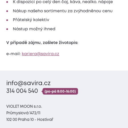
K dispozici po celý den čaj, káva, nealko. nápoje
Nákup našeho sortimentu za zvýhodněnou cenu
Přátelský kolektiv
Nástup možný ihned
V případě zájmu, zašlete životopis:
e-mail:
kariera@savira.cz
info@savira.cz
314 004 540
(po-pá 8:00-16:00)
VIOLET MOON s.r.o.
Průmyslová 1472/11
102 00 Praha 10 - Hostivař