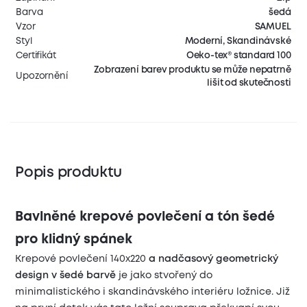
Barva
šedá
Vzor
SAMUEL
Styl
Moderní, Skandinávské
Certifikát
Oeko-tex® standard 100
Zobrazení barev produktu se může nepatrně
Upozornění
lišit od skutečnosti
Popis produktu
Bavlněné krepové povlečení a tón šedé
pro klidný spánek
Krepové povlečení 140x220
a nadčasový geometrický
design v šedé barvě
je jako stvořený do
minimalistického i skandinávského interiéru ložnice. Již