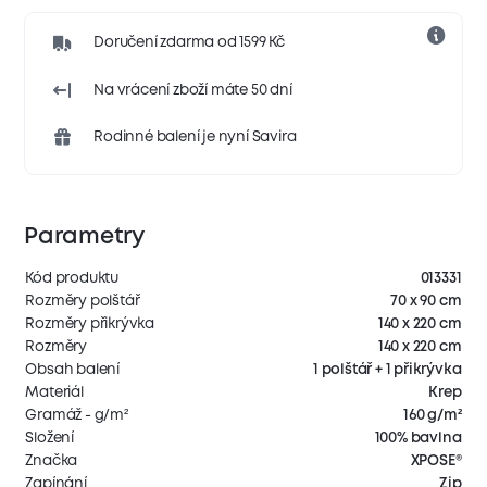
Doručení zdarma od 1599 Kč
Na vrácení zboží máte 50 dní
Rodinné balení je nyní Savira
Parametry
Kód produktu
013331
Rozměry polštář
70 x 90 cm
Rozměry přikrývka
140 x 220 cm
Rozměry
140 x 220 cm
Obsah balení
1 polštář + 1 přikrývka
Materiál
Krep
Gramáž - g/m²
160 g/m²
Složení
100% bavlna
Značka
XPOSE®
Zapínání
Zip