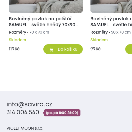
Bavlněný povlak na polštář
Bavlněný povlak n
SAMUEL - světle hnědý 70x90
SAMUEL - světle 
cm
cm
Rozměry •
70 x 90 cm
Rozměry •
50 x 70 cm
Skladem
Skladem
119
99
Kč
Kč
Do košíku
info@savira.cz
314 004 540
(po-pá 8:00-16:00)
VIOLET MOON s.r.o.