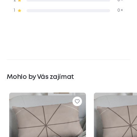
2
0 ×
1
0 ×
Mohlo by Vás zajímat