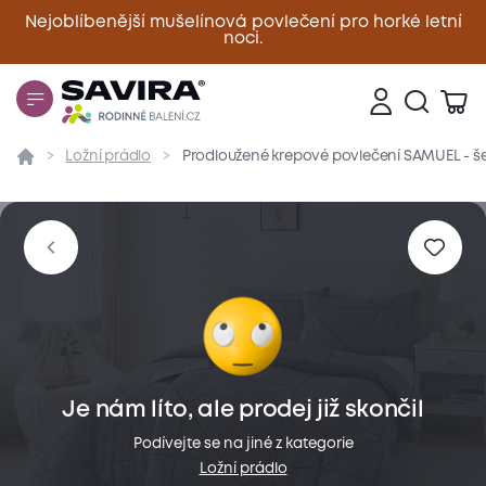
Nejoblíbenější mušelínová povlečení pro horké letní
noci.
Zavřít
Ložní prádlo
Prodloužené krepové povlečení SAMUEL - š
Přehled
Parametry
Popis produktu
Materiál
Je nám líto, ale prodej již skončil
Podívejte se na jiné z kategorie
Ložní prádlo