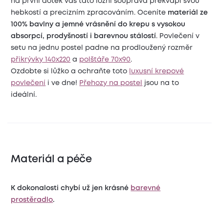
na první dotek vás tato ložní souprava překvapí svou
hebkostí a precizním zpracováním. Oceníte
materiál ze
100% bavlny a jemné vrásnění do krepu s vysokou
absorpcí, prodyšností i barevnou stálostí
. Povlečení v
setu na jednu postel padne na prodloužený rozměr
přikrývky 140x220
a
polštáře 70x90
.
Ozdobte si lůžko a ochraňte toto
luxusní krepové
povlečení
i ve dne!
Přehozy na postel
jsou na to
ideální.
Materiál a péče
K dokonalosti chybí už jen krásné
barevné
prostěradlo
.