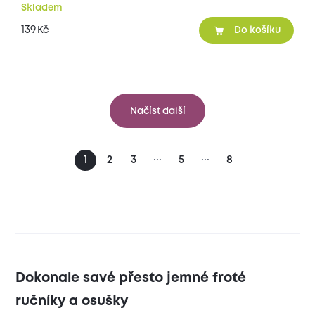
Skladem
139
Kč
Do košíku
Načíst další
...
...
1
2
3
5
8
Dokonale savé přesto jemné froté
ručníky a osušky