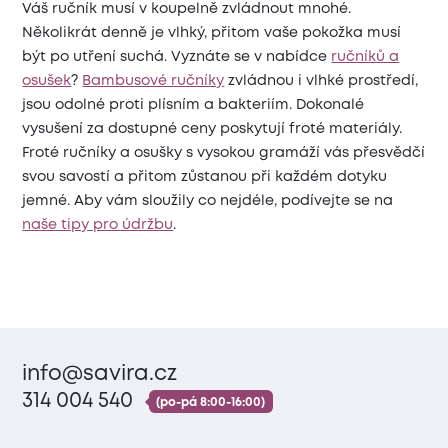
Váš ručník musí v koupelně zvládnout mnohé.
Několikrát denně je vlhký, přitom vaše pokožka musí
být po utření suchá. Vyznáte se v nabídce
ručníků a
osušek
?
Bambusové ručníky
zvládnou i vlhké prostředí,
jsou odolné proti plísním a bakteriím. Dokonalé
vysušení za dostupné ceny poskytují froté materiály.
Froté ručníky a osušky s vysokou gramáží vás přesvědčí
svou savostí a přitom zůstanou při každém dotyku
jemné. Aby vám sloužily co nejdéle, podívejte se na
naše tipy pro údržbu
.
info@savira.cz
314 004 540
(po-pá 8:00-16:00)