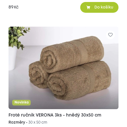
89
Kč
Do košíku
Novinka
Froté ručník VERONA 3ks - hnědý 30x50 cm
Rozměry •
30 x 50 cm