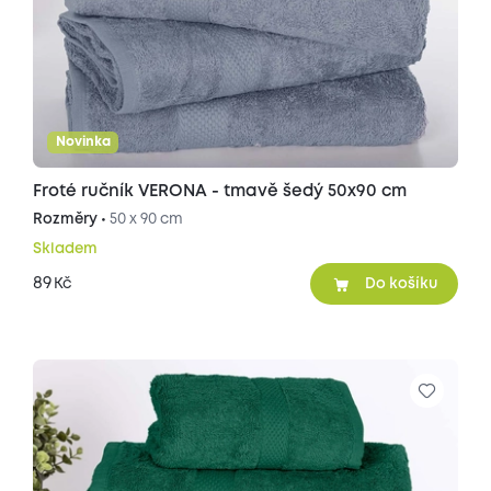
Novinka
Froté ručník VERONA - tmavě šedý 50x90 cm
Rozměry •
50 x 90 cm
Skladem
89
Kč
Do košíku