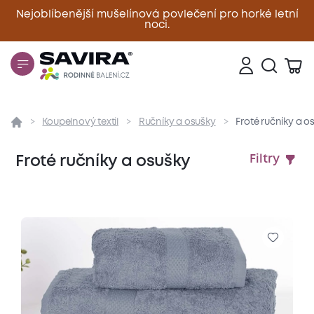
Nejoblíbenější mušelínová povlečení pro horké letní
noci.
Zavřít
Koupelnový textil
Ručníky a osušky
Froté ručníky a o
Froté ručníky a osušky
Filtry