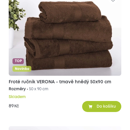
TOP
Novinka
Froté ručník VERONA - tmavě hnědý 50x90 cm
Rozměry •
50 x 90 cm
Skladem
89
Kč
Do košíku