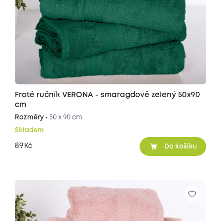
Froté ručník VERONA - smaragdově zelený 50x90
cm
Rozměry •
50 x 90 cm
Skladem
89
Kč
Do košíku