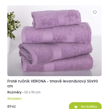
Froté ručník VERONA - tmavě levandulový 50x90
cm
Rozměry •
50 x 90 cm
Skladem
89
Kč
Do košíku