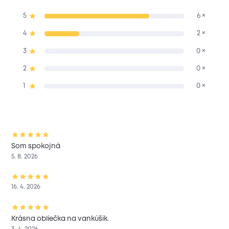
5
6 ×
4
2 ×
3
0 ×
2
0 ×
1
0 ×
Som spokojná
5. 8. 2026
16. 4. 2026
Krásna obliečka na vankúšik.