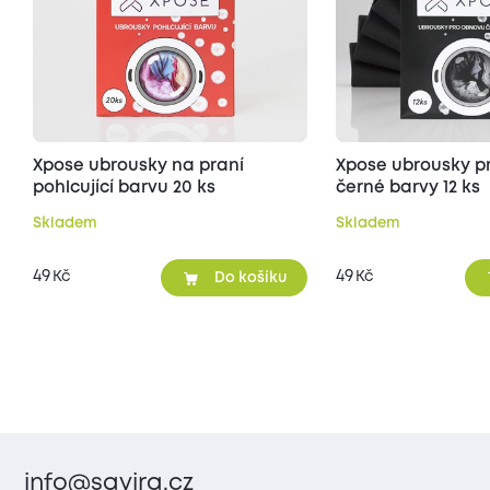
Xpose ubrousky na praní
Xpose ubrousky p
pohlcující barvu 20 ks
černé barvy 12 ks
Skladem
Skladem
49
49
Kč
Kč
Do košíku
info@savira.cz