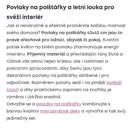
Povlaky na polštářky a letní louka pro
svěží interiér
Jak si nenáročně a efektně proměníte každou místnost
svého domova?
Povlaky na polštářky 43x43 cm jsou to
pravé ořechové pro ložnici, obývák či pokoj.
Kvalitní
potisk květin na bílém povlaku zharmonizuje energii
interiéru.
Příjemný materiál
a převládající tóny žluté a
růžové vás osloví nejen krásou, ale i odolností a
precizním zpracováním, díky čemu jsou tyto
dekorativní povlaky na polštářky oblíbené i pro
odpočinek. Rozměrem potahy sedí i na plnější
polštář
40x40
a díky praktickému zapínání na knoflíky je
výměna i údržba snadná.
Odvažte se a
povlaky na polštářky
kombinujte s
barvou kvalitní
mikroplyšové deky
a vytvořte si tak svůj
jedinečný set.