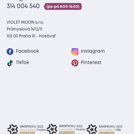
314 004 540
(po-pá 8:00-16:00)
VIOLET MOON s.r.o.
Průmyslová 1472/11
102 00 Praha 10 - Hostivař
Facebook
Instagram
TikTok
Pinterest