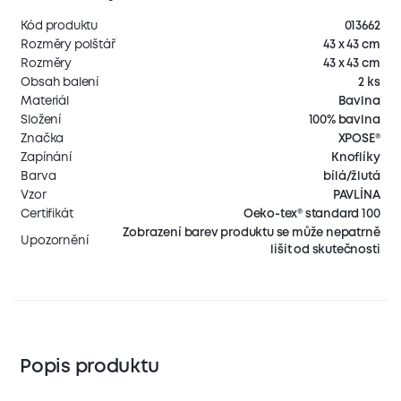
Kód produktu
013662
Rozměry polštář
43 x 43 cm
Rozměry
43 x 43 cm
Obsah balení
2 ks
Materiál
Bavlna
Složení
100% bavlna
Značka
XPOSE®
Zapínání
Knoflíky
Barva
bílá/žlutá
Vzor
PAVLÍNA
Certifikát
Oeko-tex® standard 100
Zobrazení barev produktu se může nepatrně
Upozornění
lišit od skutečnosti
Popis produktu