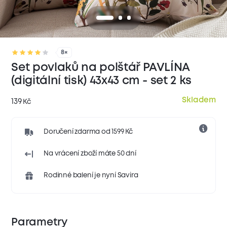
8×
Set povlaků na polštář PAVLÍNA
(digitální tisk) 43x43 cm - set 2 ks
Skladem
139
Kč
Doručení zdarma od 1599 Kč
Na vrácení zboží máte 50 dní
Rodinné balení je nyní Savira
Parametry