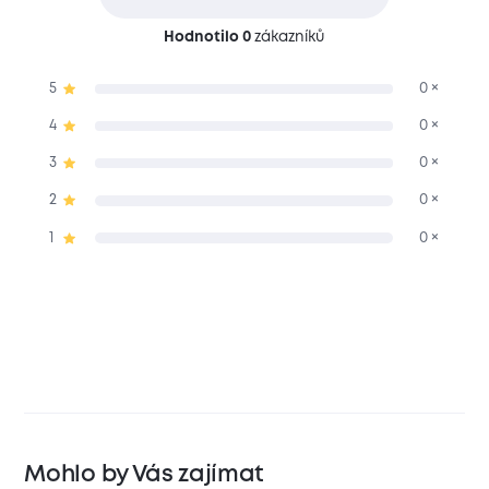
Hodnotilo 0
zákazníků
5
0 ×
4
0 ×
3
0 ×
2
0 ×
1
0 ×
Mohlo by Vás zajímat