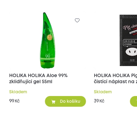
HOLIKA HOLIKA Aloe 99%
HOLIKA HOLIKA Pi
zklidňující gel 55ml
čistící náplast n
póry na nose 1 ks
Skladem
Skladem
99
39
Kč
Kč
Do košíku