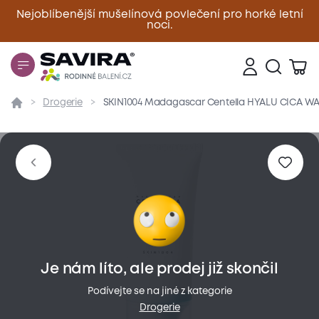
Nejoblíbenější mušelínová povlečení pro horké letní
noci.
Zavřít
Drogerie
SKIN1004 Madagascar Centella HYALU CICA WATE
Přehled
Parametry
Popis produktu
Hodnoce
Je nám líto, ale prodej již skončil
Podívejte se na jiné z kategorie
Drogerie