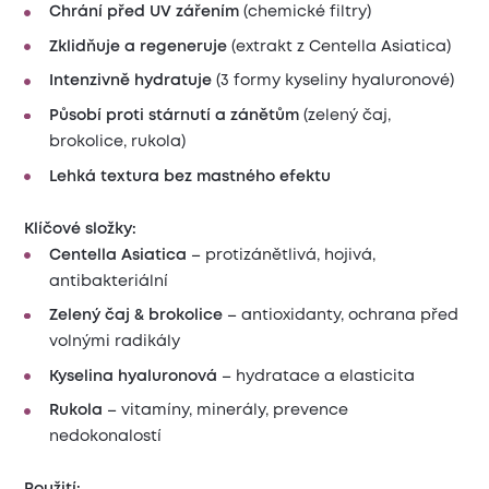
Chrání před UV zářením
(chemické filtry)
Zklidňuje a regeneruje
(extrakt z Centella Asiatica)
Intenzivně hydratuje
(3 formy kyseliny hyaluronové)
Působí proti stárnutí a zánětům
(zelený čaj,
brokolice, rukola)
Lehká textura bez mastného efektu
Klíčové složky:
Centella Asiatica
– protizánětlivá, hojivá,
antibakteriální
Zelený čaj & brokolice
– antioxidanty, ochrana před
volnými radikály
Kyselina hyaluronová
– hydratace a elasticita
Rukola
– vitamíny, minerály, prevence
nedokonalostí