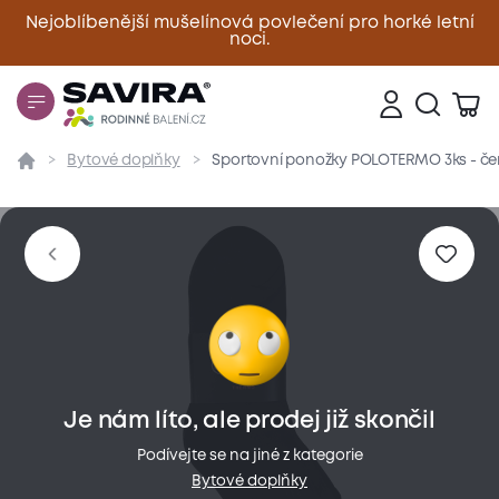
Nejoblíbenější mušelínová povlečení pro horké letní
noci.
Zavřít
Bytové doplňky
Sportovní ponožky POLOTERMO 3ks - čern
Přehled
Parametry
Popis produktu
Materiál
Je nám líto, ale prodej již skončil
Podívejte se na jiné z kategorie
Bytové doplňky