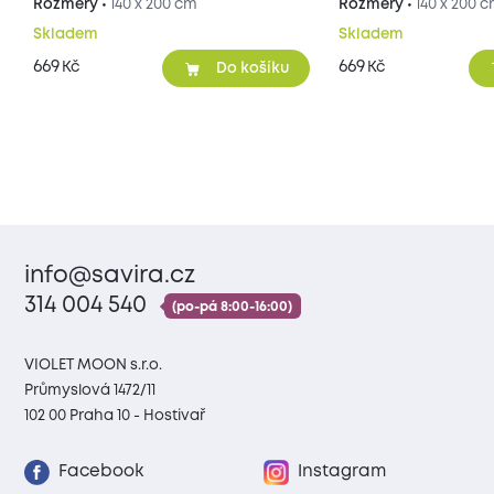
Rozměry •
140 x 200 cm
Rozměry •
140 x 200 
Skladem
Skladem
669
669
Kč
Kč
Do košíku
info@savira.cz
314 004 540
(po-pá 8:00-16:00)
VIOLET MOON s.r.o.
Průmyslová 1472/11
102 00 Praha 10 - Hostivař
Facebook
Instagram