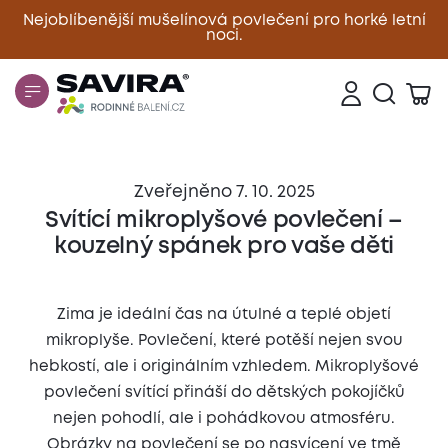
Nejoblíbenější mušelínová povlečení pro horké letní
noci.
Zavřít
Zveřejněno 7. 10. 2025
Svítící mikroplyšové povlečení –
kouzelný spánek pro vaše děti
Zima je ideální čas na útulné a teplé objetí
mikroplyše. Povlečení, které potěší nejen svou
hebkostí, ale i originálním vzhledem. Mikroplyšové
povlečení svítící přináší do dětských pokojíčků
nejen pohodlí, ale i pohádkovou atmosféru.
Obrázky na povlečení se po nasvícení ve tmě