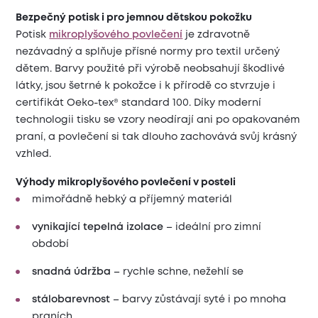
Bezpečný potisk i pro jemnou dětskou pokožku
Potisk
mikroplyšového povlečení
je zdravotně
nezávadný a splňuje přísné normy pro textil určený
dětem. Barvy použité při výrobě neobsahují škodlivé
látky, jsou šetrné k pokožce i k přírodě co stvrzuje i
certifikát Oeko-tex® standard 100. Díky moderní
technologii tisku se vzory neodírají ani po opakovaném
praní, a povlečení si tak dlouho zachovává svůj krásný
vzhled.
Výhody mikroplyšového povlečení v posteli
mimořádně hebký a příjemný materiál
vynikající tepelná izolace
– ideální pro zimní
období
snadná údržba
– rychle schne, nežehlí se
stálobarevnost
– barvy zůstávají syté i po mnoha
praních