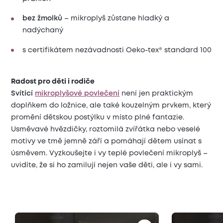
bez žmolků
– mikroplyš zůstane hladký a
nadýchaný
s certifikátem nezávadnosti Oeko-tex® standard 100
Radost pro děti i rodiče
Svítící
mikroplyšové povlečení
není jen praktickým
doplňkem do ložnice, ale také kouzelným prvkem, který
promění dětskou postýlku v místo plné fantazie.
Usměvavé hvězdičky, roztomilá zvířátka nebo veselé
motivy ve tmě jemně září a pomáhají dětem usínat s
úsměvem. Vyzkoušejte i vy teplé povlečení mikroplyš –
uvidíte, že si ho zamilují nejen vaše děti, ale i vy sami.