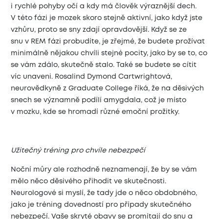
i rychlé pohyby očí a kdy má člověk výraznější dech.
V této fázi je mozek skoro stejně aktivní, jako když jste
vzhůru, proto se sny zdají opravdovější. Když se ze
snu v REM fázi probudíte, je zřejmé, že budete prožívat
minimálně nějakou chvíli stejné pocity, jako by se to, co
se vám zdálo, skutečně stalo. Také se budete se cítit
víc unaveni. Rosalind Dymond Cartwrightová,
neurovědkyně z Graduate College říká, že na děsivých
snech se významně podílí amygdala, což je místo
v mozku, kde se hromadí různé emoční prožitky.
Užitečný tréning pro chvíle nebezpečí
Noční můry ale rozhodně neznamenají, že by se vám
mělo něco děsivého přihodit ve skutečnosti.
Neurologové si myslí, že tady jde o něco obdobného,
jako je tréning dovedností pro případy skutečného
nebezpečí. Vaše skryté obavy se promítají do snu a