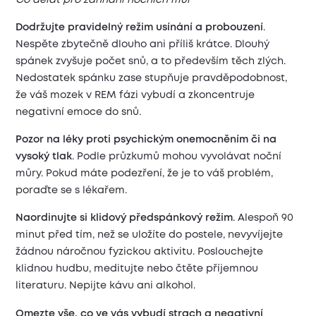
Dodržujte pravidelný režim usínání a probouzení
.
Nespěte zbytečně dlouho ani příliš krátce. Dlouhý
spánek zvyšuje počet snů, a to především těch zlých.
Nedostatek spánku zase stupňuje pravděpodobnost,
že váš mozek v REM fázi vybudí a zkoncentruje
negativní emoce do snů.
Pozor na léky proti psychickým onemocněním či na
vysoký tlak
. Podle průzkumů mohou vyvolávat noční
můry. Pokud máte podezření, že je to váš problém,
poraďte se s lékařem.
Naordinujte si klidový předspánkový režim
. Alespoň 90
minut před tím, než se uložíte do postele, nevyvíjejte
žádnou náročnou fyzickou aktivitu. Poslouchejte
klidnou hudbu, meditujte nebo čtěte příjemnou
literaturu. Nepijte kávu ani alkohol.
Omezte vše, co ve vás vybudí strach a negativní