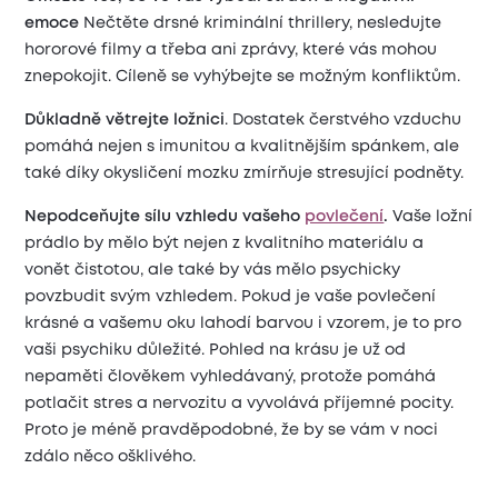
emoce
Nečtěte drsné kriminální thrillery, nesledujte
hororové filmy a třeba ani zprávy, které vás mohou
znepokojit. Cíleně se vyhýbejte se možným konfliktům.
Důkladně větrejte ložnici
. Dostatek čerstvého vzduchu
pomáhá nejen s imunitou a kvalitnějším spánkem, ale
také díky okysličení mozku zmírňuje stresující podněty.
Nepodceňujte sílu vzhledu vašeho
povlečení
.
Vaše ložní
prádlo by mělo být nejen z kvalitního materiálu a
vonět čistotou, ale také by vás mělo psychicky
povzbudit svým vzhledem. Pokud je vaše povlečení
krásné a vašemu oku lahodí barvou i vzorem, je to pro
vaši psychiku důležité. Pohled na krásu je už od
nepaměti člověkem vyhledávaný, protože pomáhá
potlačit stres a nervozitu a vyvolává příjemné pocity.
Proto je méně pravděpodobné, že by se vám v noci
zdálo něco ošklivého.