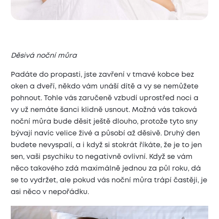
Děsivá noční můra
Padáte do propasti, jste zavření v tmavé kobce bez
oken a dveří, někdo vám unáší dítě a vy se nemůžete
pohnout. Tohle vás zaručeně vzbudí uprostřed noci a
vy už nemáte šanci klidně usnout. Možná vás taková
noční můra bude děsit ještě dlouho, protože tyto sny
bývají navíc velice živé a působí až děsivě. Druhý den
budete nevyspalí, a i když si stokrát říkáte, že je to jen
sen, vaši psychiku to negativně ovlivní. Když se vám
něco takového zdá maximálně jednou za půl roku, dá
se to vydržet, ale pokud vás noční můra trápí častěji, je
asi něco v nepořádku.