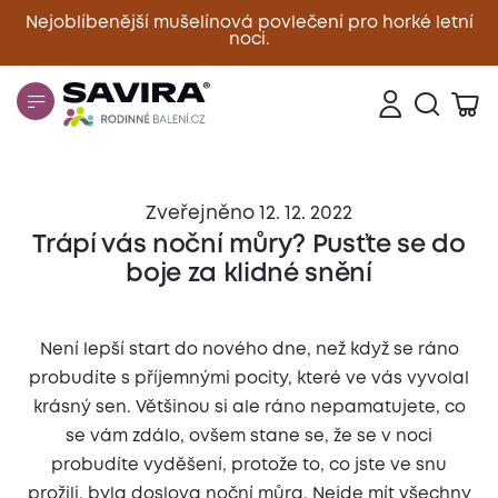
Nejoblíbenější mušelínová povlečení pro horké letní
noci.
Zavřít
Zveřejněno 12. 12. 2022
Trápí vás noční můry? Pusťte se do
boje za klidné snění
Není lepší start do nového dne, než když se ráno
probudíte s příjemnými pocity, které ve vás vyvolal
krásný sen. Většinou si ale ráno nepamatujete, co
se vám zdálo, ovšem stane se, že se v noci
probudíte vyděšení, protože to, co jste ve snu
prožili, byla doslova noční můra. Nejde mít všechny