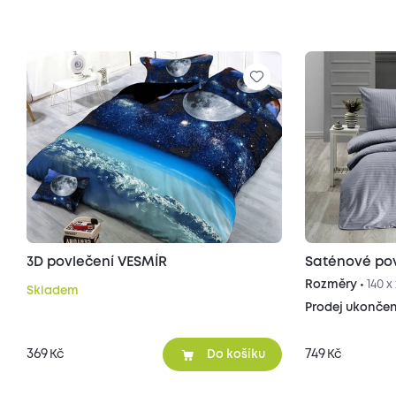
3D povlečení VESMÍR
Saténové pov
Rozměry •
140 
Skladem
Prodej ukonče
369
749
Kč
Kč
Do košíku