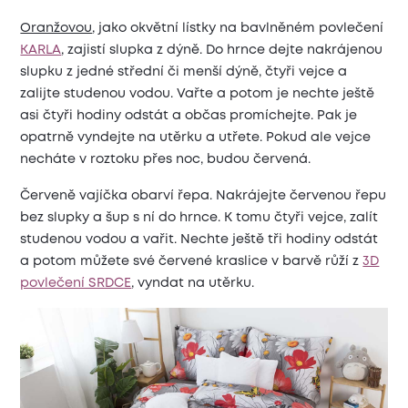
Oranžovou
, jako okvětní lístky na bavlněném povlečení
KARLA
, zajistí slupka z dýně. Do hrnce dejte nakrájenou
slupku z jedné střední či menší dýně, čtyři vejce a
zalijte studenou vodou. Vařte a potom je nechte ještě
asi čtyři hodiny odstát a občas promíchejte. Pak je
opatrně vyndejte na utěrku a utřete. Pokud ale vejce
necháte v roztoku přes noc, budou červená.
Červeně vajíčka obarví řepa. Nakrájejte červenou řepu
bez slupky a šup s ní do hrnce. K tomu čtyři vejce, zalít
studenou vodou a vařit. Nechte ještě tři hodiny odstát
a potom můžete své červené kraslice v barvě růží z
3D
povlečení SRDCE
, vyndat na utěrku.