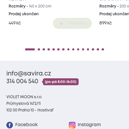
Rozměry •
140 x 200 cm
Rozměry •
200 
Prodej ukončen
Prodej ukonče
449
899
Kč
Kč
Do košíku
info@savira.cz
314 004 540
(po-pá 8:00-16:00)
VIOLET MOON s.r.o.
Průmyslová 1472/11
102 00 Praha 10 - Hostivař
Facebook
Instagram