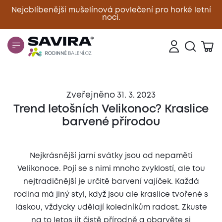
Nejoblíbenější mušelínová povlečení pro horké letní
noci.
Zavřít
Zveřejněno 31. 3. 2023
Trend letošních Velikonoc? Kraslice
barvené přírodou
Nejkrásnější jarní svátky jsou od nepaměti
Velikonoce. Pojí se s nimi mnoho zvyklostí, ale tou
nejtradičnější je určitě barvení vajíček. Každá
rodina má jiný styl, když jsou ale kraslice tvořené s
láskou, vždycky udělají koledníkům radost. Zkuste
na to letos jít čistě přírodně a obarvěte si