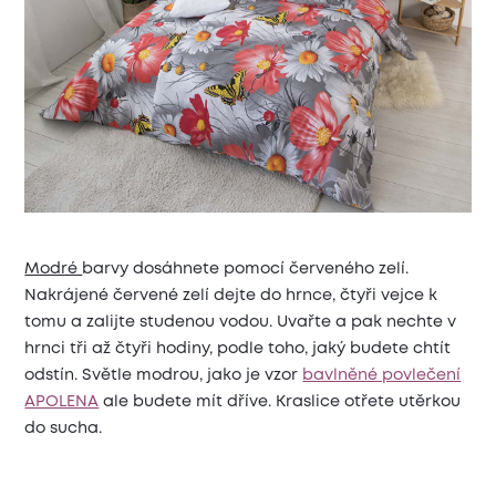
Modré
barvy dosáhnete pomocí červeného zelí.
Nakrájené červené zelí dejte do hrnce, čtyři vejce k
tomu a zalijte studenou vodou. Uvařte a pak nechte v
hrnci tři až čtyři hodiny, podle toho, jaký budete chtít
odstín. Světle modrou, jako je vzor
bavlněné povlečení
APOLENA
ale budete mít dříve. Kraslice otřete utěrkou
do sucha.