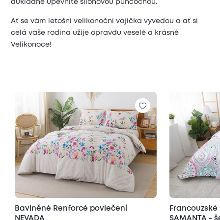
důkladně upevníte silonovou punčochou.
Ať se vám letošní velikonoční vajíčka vyvedou a ať si
celá vaše rodina užije opravdu veselé a krásné
Velikonoce!
Bavlněné Renforcé povlečení
Francouzské 
NEVADA
SAMANTA - še