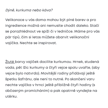
Dýně, kurkuma nebo káva?
Velikonoce u vás doma mohou být plné barev a pro
ingredience možná ani nemusíte chodit daleko. Stačí
se porozhlédnout ve spíži či v ledničce. Máme pro vás
pár tipů, čím si letos můžete obarvit velikonoční
vajíčka. Nechte se inspirovat.
Žluté
barvy vajíček docílíte kurkumou. Hrnek, studená
voda, pět lžic kurkumy a čtyři vejce spolu uvařte, (aby
vejce bylo natvrdo). Movitější rodiny přidávají ještě
špetku šafránu, ale není to nutné. Po skončení varu
nechte vajíčka v hrnci ještě přibližně čtyři hodiny (s
občasným promícháním) a pak opatrně vyndejte na
utěrku.