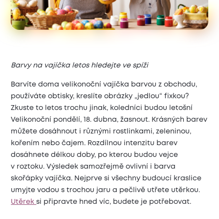
Barvy na vajíčka letos hledejte ve spíži
Barvíte doma velikonoční vajíčka barvou z obchodu,
používáte obtisky, kreslíte obrázky „jedlou“ fixkou?
Zkuste to letos trochu jinak, koledníci budou letošní
Velikonoční pondělí, 18. dubna, žasnout. Krásných barev
můžete dosáhnout i různými rostlinkami, zeleninou,
kořením nebo čajem. Rozdílnou intenzitu barev
dosáhnete délkou doby, po kterou budou vejce
v roztoku. Výsledek samozřejmě ovlivní i barva
skořápky vajíčka. Nejprve si všechny budoucí kraslice
umyjte vodou s trochou jaru a pečlivě utřete utěrkou.
Utěrek
si připravte hned víc, budete je potřebovat.