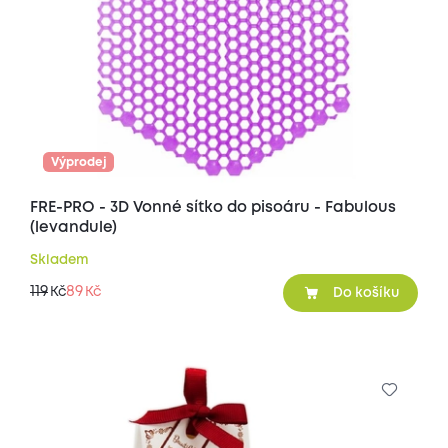
Výprodej
FRE-PRO - 3D Vonné sítko do pisoáru - Fabulous
(levandule)
Skladem
119
89
Kč
Kč
Do košíku