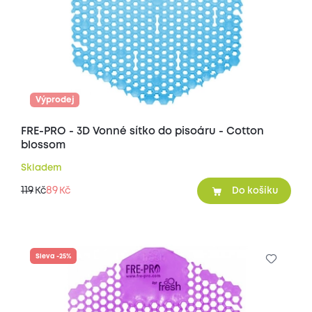
Výprodej
FRE-PRO - 3D Vonné sítko do pisoáru - Cotton
blossom
Skladem
119
89
Kč
Kč
Do košíku
Sleva -25%