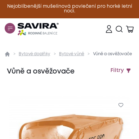
Nejoblíbenější mušelínová povlečení pro horké letní
noci.
Zavřít
Bytové doplňky
Bytové vůně
Vůně a osvěžovače
Vůně a osvěžovače
Filtry