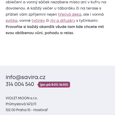
oblečení a vonný sáček nezabere místo ani v kufru na
dovolenou. A každý večer u táboráku či na terase s
přáteli vám zpříjemní nejen
hřejivá deka
, ale i vonná
svíčka
, vonné
tyčinky
či
jíly a difuzéry
s tyčinkami.
Provoňte si každý okamžik všude tam kde chcete mít
svou oblíbenou vůni, pohodu a relax.
info@savira.cz
314 004 540
(po-pá 8:00-16:00)
VIOLET MOON s.r.o.
Průmyslová 1472/11
102 00 Praha 10 - Hostivař