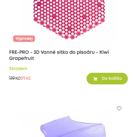
Výprodej
FRE-PRO - 3D Vonné sítko do pisoáru - Kiwi
Grapefruit
Skladem
119
89
Kč
Kč
Do košíku