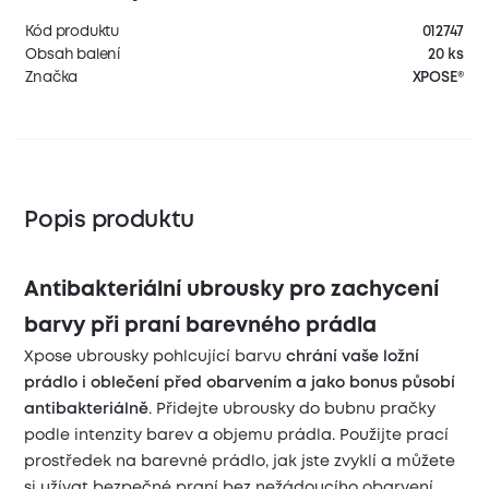
Kód produktu
012747
Obsah balení
20 ks
Značka
XPOSE®
Popis produktu
Antibakteriální ubrousky pro zachycení
barvy při praní barevného prádla
Xpose ubrousky pohlcující barvu
chrání vaše ložní
prádlo i oblečení před obarvením a jako bonus působí
antibakteriálně
. Přidejte ubrousky do bubnu pračky
podle intenzity barev a objemu prádla. Použijte prací
prostředek na barevné prádlo, jak jste zvyklí a můžete
si užívat bezpečné praní bez nežádoucího obarvení.