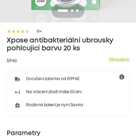
13×
Xpose antibakteriální ubrousky
pohlcující barvu 20 ks
Skladem
59
Kč
Doručení zdarma od 1599 Kč
Na vrácení zboží máte 50 dní
Rodinné balení je nyní Savira
Parametry