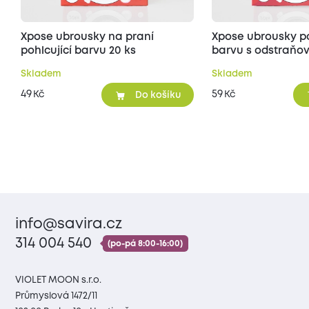
Xpose ubrousky na praní
Xpose ubrousky po
pohlcující barvu 20 ks
barvu s odstraňo
20 ks
Skladem
Skladem
49
59
Kč
Kč
Do košíku
info@savira.cz
314 004 540
(po-pá 8:00-16:00)
VIOLET MOON s.r.o.
Průmyslová 1472/11