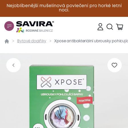
Nejoblíbenější mušelínová povlečení pro horké letní
noci.
Zavřít
Bytové doplňky
Xpose antibakteriální ubrousky pohlcujíc
Přehled
Parametry
Popis produktu
Hodnoce