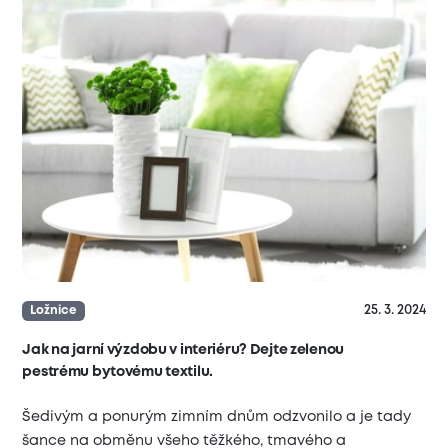
25. 3. 2024
Ložnice
Jak na jarní výzdobu v interiéru? Dejte zelenou
pestrému bytovému textilu.
Šedivým a ponurým zimním dnům odzvonilo a je tady
šance na obměnu všeho těžkého, tmavého a