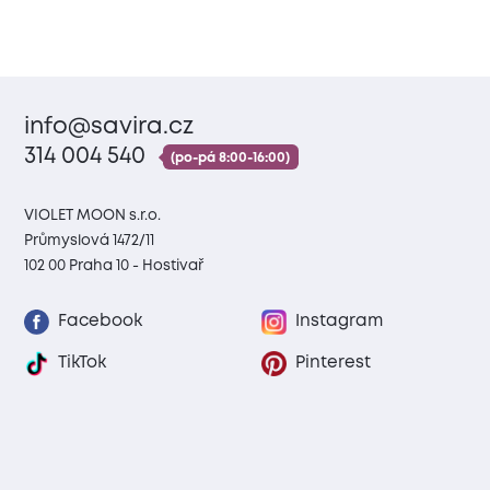
info@savira.cz
314 004 540
(po-pá 8:00-16:00)
VIOLET MOON s.r.o.
Průmyslová 1472/11
102 00 Praha 10 - Hostivař
Facebook
Instagram
TikTok
Pinterest