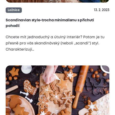
13. 2. 2023
Ložnice
Scandinavian style-trocha minimalismu s příchutí
pohodlí
Chcete mít jednoduchý a útulný interiér? Potom je tu
přesně pro vás skandinávský (neboli „scandi“) styl.
Charakterizují…