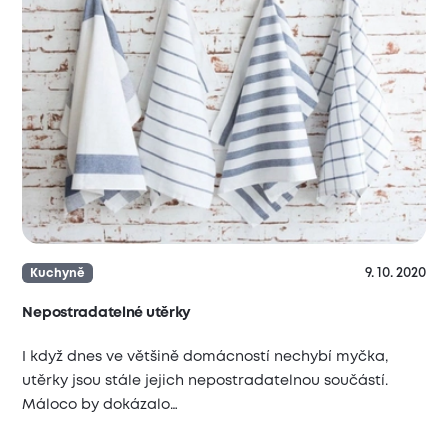
9. 10. 2020
Kuchyně
Nepostradatelné utěrky
I když dnes ve většině domácností nechybí myčka,
utěrky jsou stále jejich nepostradatelnou součástí.
Máloco by dokázalo…