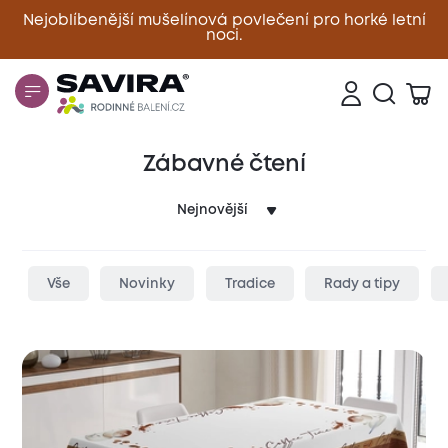
Nejoblíbenější mušelínová povlečení pro horké letní
noci.
Zavřít
Zábavné čtení
Vše
Novinky
Tradice
Rady a tipy