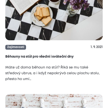
1. 9. 2021
Zajímavosti
Běhouny na stůl pro všední i sváteční dny
Máte už doma běhoun na stůl? Říká se mu také
středový ubrus, a i když nepokrývá celou plochu stolu,
přesto ho umí…