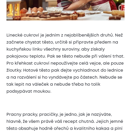
Linecké cukroví je jedním z nejoblíbenějších druhů. Než
začnete chystat těsto, určitě si připravte předem na
kuchyňskou linku všechny suroviny, aby získaly
pokojovou teplotu. Pak se těsto nebude při válení trhat.
Pro křehkost cukroví nepoužívejte celá vejce, ale pouze
žloutky. Hotové těsto pak dejte vychladnout do lednice
a na rozválení si ho vyndávejte po částech. Nebude se
tak lepit na váleček a nebude třeba ho tolik
podsypávat moukou.
Pracny pracky, pracičky, je jedno, jak je nazýváte,
hlavně, že všem právě váš recept chutná. Jejich jemné
těsto obsahuje hodně ořechů a kvalitního kakaa a plní