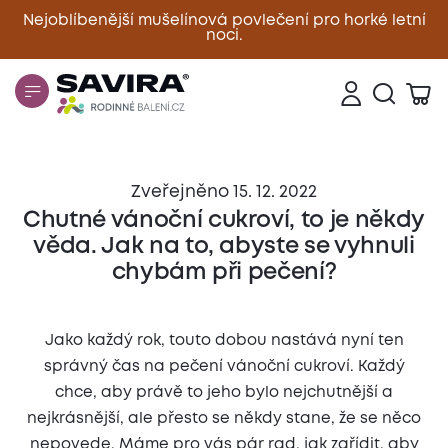
Nejoblíbenější mušelínová povlečení pro horké letní
noci.
Zavřít
Zveřejněno 15. 12. 2022
Chutné vánoční cukroví, to je někdy
věda. Jak na to, abyste se vyhnuli
chybám při pečení?
Jako každý rok, touto dobou nastává nyní ten
správný čas na pečení vánoční cukroví. Každý
chce, aby právě to jeho bylo nejchutnější a
nejkrásnější, ale přesto se někdy stane, že se něco
nepovede. Máme pro vás pár rad, jak zařídit, aby