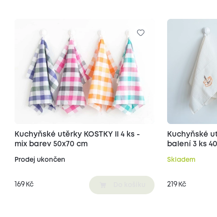
Kuchyňské utěrky KOSTKY II 4 ks -
Kuchyňské ut
mix barev 50x70 cm
balení 3 ks 
Prodej ukončen
Skladem
169
219
Kč
Kč
Do košíku