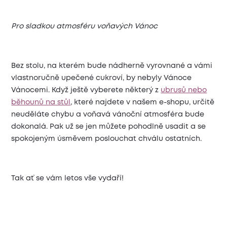
Pro sladkou atmosféru voňavých Vánoc
Bez stolu, na kterém bude nádherně vyrovnané a vámi
vlastnoručně upečené cukroví, by nebyly Vánoce
Vánocemi. Když ještě vyberete některý z
ubrusů nebo
běhounů na stůl
, které najdete v našem e-shopu, určitě
neuděláte chybu a voňavá vánoční atmosféra bude
dokonalá. Pak už se jen můžete pohodlně usadit a se
spokojeným úsměvem poslouchat chválu ostatních.
Tak ať se vám letos vše vydaří!