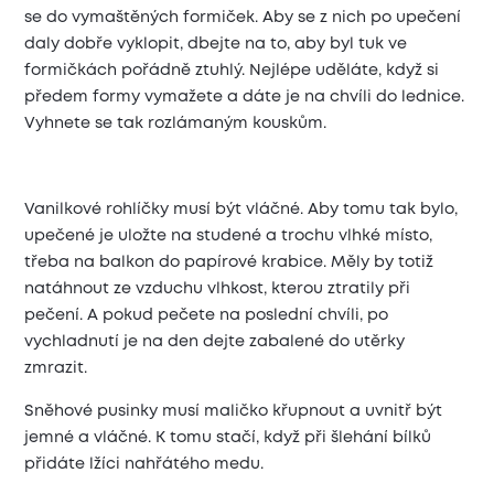
se do vymaštěných formiček. Aby se z nich po upečení
daly dobře vyklopit, dbejte na to, aby byl tuk ve
formičkách pořádně ztuhlý. Nejlépe uděláte, když si
předem formy vymažete a dáte je na chvíli do lednice.
Vyhnete se tak rozlámaným kouskům.
Vanilkové rohlíčky musí být vláčné. Aby tomu tak bylo,
upečené je uložte na studené a trochu vlhké místo,
třeba na balkon do papírové krabice. Měly by totiž
natáhnout ze vzduchu vlhkost, kterou ztratily při
pečení. A pokud pečete na poslední chvíli, po
vychladnutí je na den dejte zabalené do utěrky
zmrazit.
Sněhové pusinky musí maličko křupnout a uvnitř být
jemné a vláčné. K tomu stačí, když při šlehání bílků
přidáte lžíci nahřátého medu.