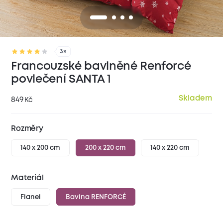
3×
Francouzské bavlněné Renforcé
povlečení SANTA 1
Skladem
849
Kč
Rozměry
140 x 200 cm
200 x 220 cm
140 x 220 cm
Materiál
Flanel
Bavlna RENFORCÉ