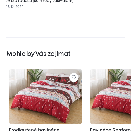
Místo radosti jsem tedy zašívala :((
17. 12. 2024
Mohlo by Vás zajímat
Prodloužené bavlněné
Bavlněné Renforc