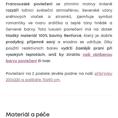
Francouzské povlečení
se zimními motivy krásně
rozzáří
ložnici sváteční atmosférou. Severské vzory
sněhových vloček a stromků, zjemňuje symbol
romantiky ve tvaru srdíčka a teplé tóny hnědé a
červené barvy. Toto luxusní povlečení má na dotek
hladký materiál 100% bavlny Renforcé
, který je dobře
prodyšný, příjemně savý
a snadno se udržuje. Díky
použití reaktivních barev
vydrží častější praní při
vysokých teplotách, aniž by ztratilo
vaši oblíbenou
barvu povlečení
či tvar.
Povlečení na 2 postele skvěle padne na naši
přikrývku
200x220 a polštáře 70x90 cm
.
Materiál a péče