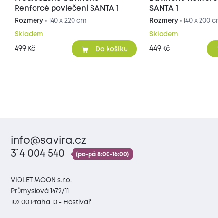
Renforcé povlečení SANTA 1
SANTA 1
Rozměry •
140 x 220 cm
Rozměry •
140 x 200 
Skladem
Skladem
499
449
Kč
Kč
Do košíku
info@savira.cz
314 004 540
(po-pá 8:00-16:00)
VIOLET MOON s.r.o.
Průmyslová 1472/11
102 00 Praha 10 - Hostivař