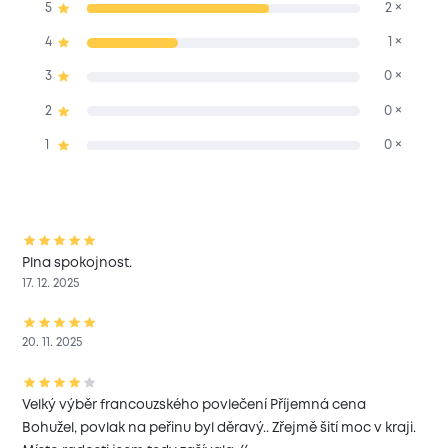
5
2 ×
4
1 ×
3
0 ×
2
0 ×
1
0 ×
Plna spokojnost.
17. 12. 2025
20. 11. 2025
Velký výběr francouzského povlečení Příjemná cena
Bohužel, povlak na peřinu byl děravý.. Zřejmě šití moc v kraji.