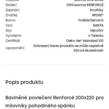
Složení
100% bavlna RENFORCÉ
Zapínání
Knoflíky
Značka
XPOSE®
Barva
hnědá/červená
Vzor
SANTA
Styl
Vánoční
Vyrobeno
v Turecku
Certifikát
Oeko-tex® standard 100
Zobrazení barev produktu se může nepatrně
Upozornění
lišit od skutečnosti
Popis produktu
Bavlněné povlečení Renforcé 200x220 pro
milovníky pohodlného spánku