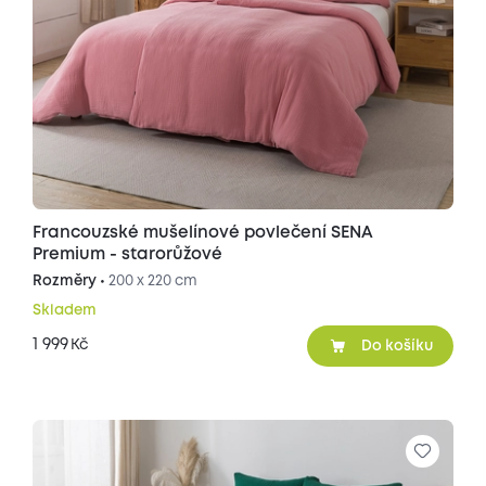
Francouzské mušelínové povlečení SENA
Premium - starorůžové
Rozměry •
200 x 220 cm
Skladem
1 999
Kč
Do košíku