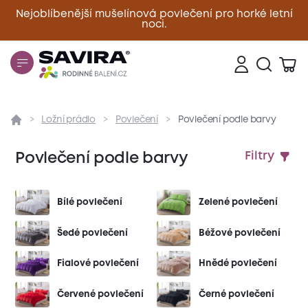
Nejoblíbenější mušelínová povlečení pro horké letní
noci.
Zavřít
Ložní prádlo
Povlečení
Povlečení podle barvy
Povlečení podle barvy
Filtry
Bílé povlečení
Zelené povlečení
Šedé povlečení
Béžové povlečení
Fialové povlečení
Hnědé povlečení
Červené povlečení
Černé povlečení