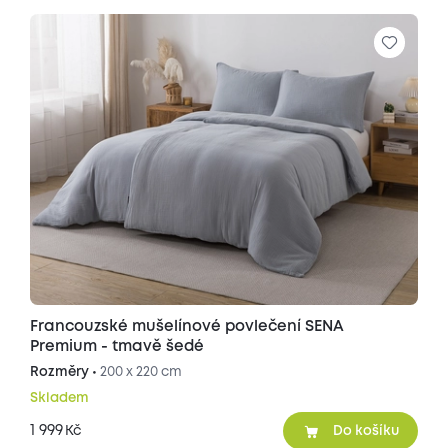
Francouzské mušelínové povlečení SENA
Premium - tmavě šedé
Rozměry •
200 x 220 cm
Skladem
1 999
Kč
Do košíku