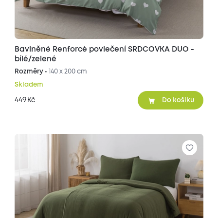
Bavlněné Renforcé povlečení SRDCOVKA DUO -
bílé/zelené
Rozměry •
140 x 200 cm
Skladem
449
Kč
Do košíku