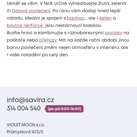
téměř se vším. V létě určitě vyhledávejte žlutá, zelená
či
fialová povlečení
. Po ránu vám dodají hned lepší
náladu. Ideální je spojení s
bavlnou
, ale i
satén
a
bavlna renforcé
jsou nestárnoucí klasikou.
Buďte hraví a kombinujte s různobarevnými
povlaky
na
polštáře nebo
přehozy
. Mít na každé roční období jinou
barvu povlečení změní nejen atmosféru v interiéru, ale
i vaše naladění po celý den.
info@savira.cz
314 004 540
(po-pá 8:00-16:00)
VIOLET MOON s.r.o.
Průmyslová 1472/11