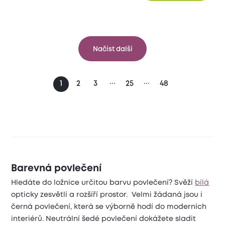
Načíst další
...
...
1
2
3
25
48
Barevná povlečení
Hledáte do ložnice určitou barvu povlečení? Svěží
bílá
opticky zesvětlí a rozšíří prostor. Velmi žádaná jsou i
černá povlečení, která se výborně hodí do moderních
interiérů. Neutrální šedé povlečení dokážete sladit