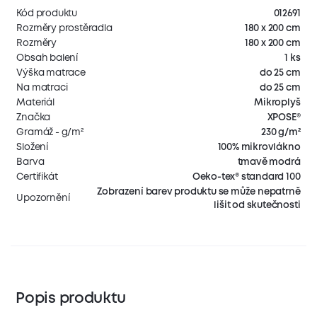
Kód produktu
012691
Rozměry prostěradla
180 x 200 cm
Rozměry
180 x 200 cm
Obsah balení
1 ks
Výška matrace
do 25 cm
Na matraci
do 25 cm
Materiál
Mikroplyš
Značka
XPOSE®
Gramáž - g/m²
230 g/m²
Složení
100% mikrovlákno
Barva
tmavě modrá
Certifikát
Oeko-tex® standard 100
Zobrazení barev produktu se může nepatrně
Upozornění
lišit od skutečnosti
Popis produktu