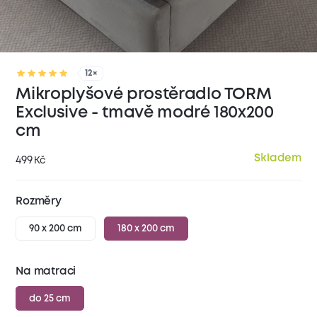
12×
Mikroplyšové prostěradlo TORM
Exclusive - tmavě modré 180x200
cm
Skladem
499
Kč
Rozměry
90 x 200 cm
180 x 200 cm
Na matraci
do 25 cm