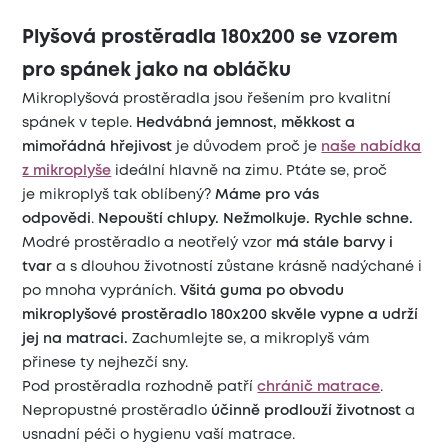
Plyšová prostěradla 180x200 se vzorem
pro spánek jako na obláčku
Mikroplyšová prostěradla jsou řešením pro kvalitní
spánek v teple.
Hedvábná jemnost, měkkost a
mimořádná hřejivost
je důvodem proč je
naše nabídka
z mikroplyše
ideální hlavně na zimu. Ptáte se, proč
je mikroplyš tak oblíbený?
Máme pro vás
odpovědi
.
Nepouští chlupy. Nežmolkuje. Rychle schne.
Modré prostěradlo a neotřelý vzor
má stále barvy i
tvar
a s dlouhou životností zůstane krásně nadýchané i
po mnoha vypráních.
Všitá guma po obvodu
mikroplyšové prostěradlo 180x200 skvěle vypne a udrží
jej na matraci.
Zachumlejte se, a mikroplyš vám
přinese ty nejhezčí sny.
Pod prostěradla rozhodně patří
chránič matrace
.
Nepropustné prostěradlo
účinně prodlouží životnost
a
usnadní péči o hygienu vaší matrace.