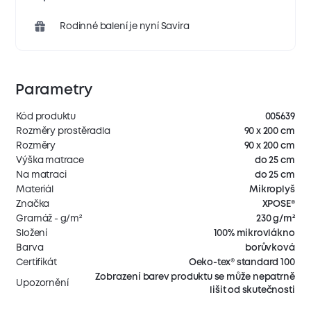
Rodinné balení je nyní Savira
Parametry
Kód produktu
005639
Rozměry prostěradla
90 x 200 cm
Rozměry
90 x 200 cm
Výška matrace
do 25 cm
Na matraci
do 25 cm
Materiál
Mikroplyš
Značka
XPOSE®
Gramáž - g/m²
230 g/m²
Složení
100% mikrovlákno
Barva
borůvková
Certifikát
Oeko-tex® standard 100
Zobrazení barev produktu se může nepatrně
Upozornění
lišit od skutečnosti