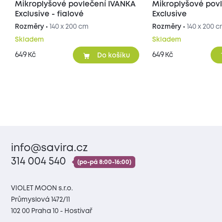
Mikroplyšové povlečení IVANKA
Mikroplyšové pov
Exclusive - fialové
Exclusive
Rozměry •
140 x 200 cm
Rozměry •
140 x 200 
Skladem
Skladem
649
649
Kč
Kč
Do košíku
info@savira.cz
314 004 540
(po-pá 8:00-16:00)
VIOLET MOON s.r.o.
Průmyslová 1472/11
102 00 Praha 10 - Hostivař