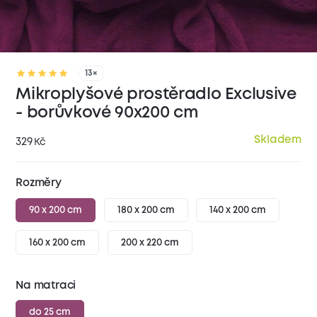
13×
Mikroplyšové prostěradlo Exclusive
- borůvkové 90x200 cm
Skladem
329
Kč
Rozměry
90 x 200 cm
180 x 200 cm
140 x 200 cm
160 x 200 cm
200 x 220 cm
Na matraci
do 25 cm