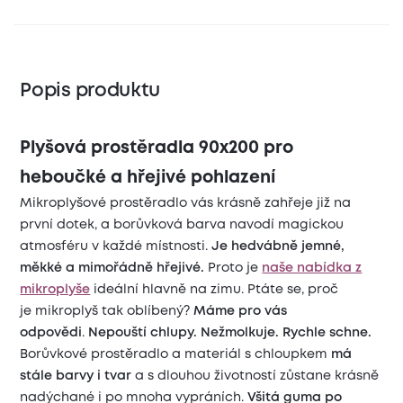
Popis produktu
Plyšová prostěradla 90x200 pro
heboučké a hřejivé pohlazení
Mikroplyšové prostěradlo vás krásně zahřeje již na
první dotek, a borůvková barva navodí magickou
atmosféru v každé místnosti.
Je hedvábně jemné,
měkké a mimořádně hřejivé.
Proto je
naše nabídka z
mikroplyše
ideální hlavně na zimu. Ptáte se, proč
je mikroplyš tak oblíbený?
Máme pro vás
odpovědi
.
Nepouští chlupy. Nežmolkuje. Rychle schne.
Borůvkové prostěradlo a materiál s chloupkem
má
stále barvy i tvar
a s dlouhou životností zůstane krásně
nadýchané i po mnoha vypráních.
Všitá guma po