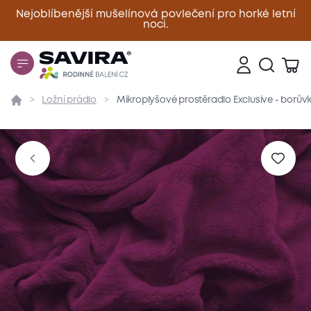
Nejoblíbenější mušelínová povlečení pro horké letní
noci.
Zavřít
Ložní prádlo
Mikroplyšové prostěradlo Exclusive - borů
Přehled
Parametry
Popis produktu
Materiál