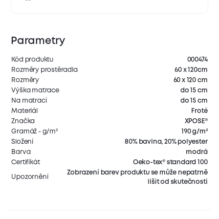
Parametry
Kód produktu
000474
Rozměry prostěradla
60 x 120cm
Rozměry
60 x 120 cm
Výška matrace
do 15 cm
Na matraci
do 15 cm
Materiál
Froté
Značka
XPOSE®
Gramáž - g/m²
190 g/m²
Složení
80% bavlna, 20% polyester
Barva
modrá
Certifikát
Oeko-tex® standard 100
Zobrazení barev produktu se může nepatrně
Upozornění
lišit od skutečnosti