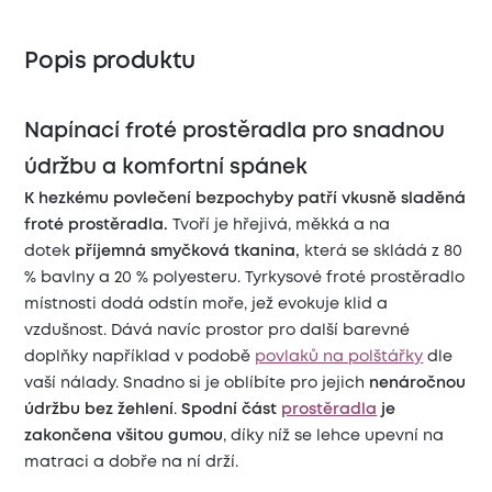
Popis produktu
Napínací froté prostěradla pro snadnou
údržbu a komfortní spánek
K hezkému povlečení bezpochyby patří vkusně sladěná
froté prostěradla.
Tvoří je hřejivá, měkká a na
dotek
příjemná smyčková tkanina,
která se skládá z 80
% bavlny a 20 % polyesteru. Tyrkysové froté prostěradlo
místnosti dodá odstín moře, jež evokuje klid a
vzdušnost. Dává navíc prostor pro další barevné
doplňky například v podobě
povlaků na polštářky
dle
vaší nálady. Snadno si je oblíbíte pro jejich
nenáročnou
údržbu bez žehlení
.
Spodní část
prostěradla
je
zakončena všitou gumou
, díky níž se lehce upevní na
matraci a dobře na ní drží.