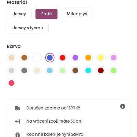
Materiál
Jersey
Froté
Mikroplyš
Jersey s lycrou
Barva
Doručení zdarma od 1599 Kč
Na vrácení zboží máte 50 dní
Rodinné balení je nyní Savira