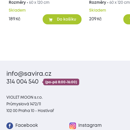
cm
Rozměry •
60 x 120 cm
Rozměry •
60 x 120 c
Skladem
Skladem
189
209
Kč
Kč
Do košíku
info@savira.cz
314 004 540
(po-pá 8:00-16:00)
VIOLET MOON s.r.o.
Průmyslová 1472/11
102 00 Praha 10 - Hostivař
Facebook
Instagram