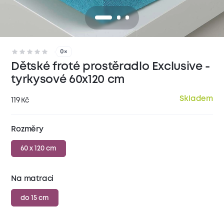
0×
Dětské froté prostěradlo Exclusive -
tyrkysové 60x120 cm
Skladem
119
Kč
Rozměry
60 x 120 cm
Na matraci
do 15 cm