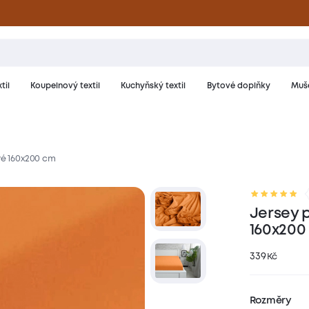
til
Koupelnový textil
Kuchyňský textil
Bytové doplňky
Muše
vé 160x200 cm
riál a péče
Hodnocení
Jersey 
160x200
339
Kč
Rozměry