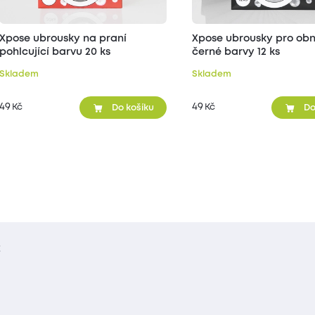
Xpose ubrousky na praní
Xpose ubrousky pro ob
pohlcující barvu 20 ks
černé barvy 12 ks
Skladem
Skladem
49
49
Kč
Kč
Do košíku
Do
t