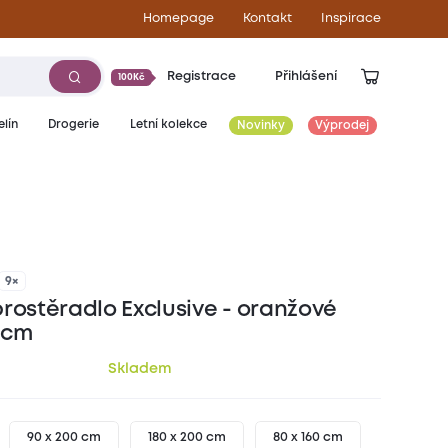
Homepage
Kontakt
Inspirace
Registrace
Přihlášení
100Kč
lín
Drogerie
Letní kolekce
Novinky
Výprodej
339
Kč
9×
prostěradlo Exclusive - oranžové
 cm
Skladem
90 x 200 cm
180 x 200 cm
80 x 160 cm