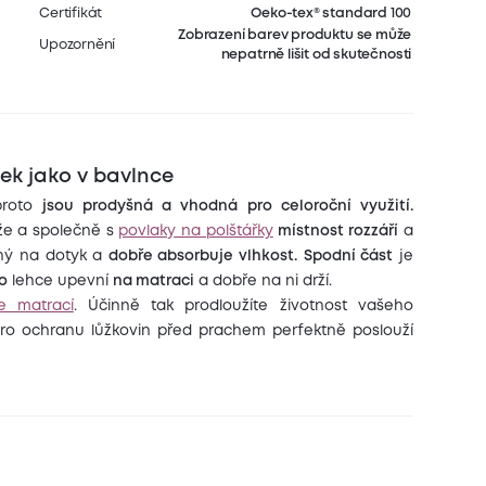
Certifikát
Oeko-tex® standard 100
Zobrazení barev produktu se může
Upozornění
nepatrně lišit od skutečnosti
ek jako v bavlnce
proto
jsou prodyšná a vhodná pro celoroční využití.
že a společně s
povlaky na polštářky
místnost rozzáří
a
ný na dotyk a
dobře absorbuje vlhkost.
Spodní část
je
ko
lehce upevní
na matraci
a dobře na ni drží.
e matrací
. Účinně tak prodloužíte životnost vašeho
ro ochranu lůžkovin před prachem perfektně poslouží