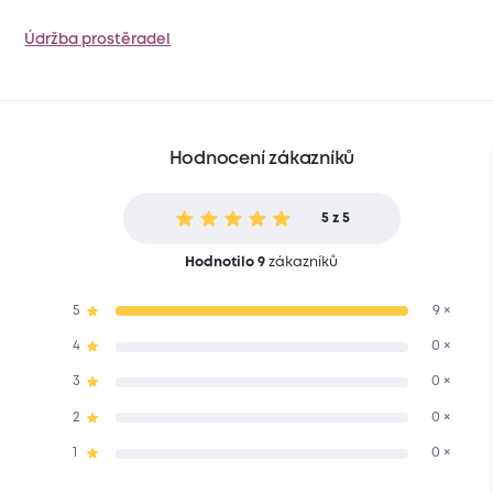
Údržba prostěradel
Hodnocení zákazníků
5 z 5
Hodnotilo 9
zákazníků
5
9 ×
4
0 ×
3
0 ×
2
0 ×
1
0 ×