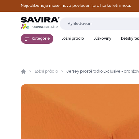
Nejoblíbenější mušelínová povlečení pro horké letní noci.
Kategorie
Ložní prádlo
Lůžkoviny
Dětský tex
Ložní prádlo
Jersey prostěradlo Exclusive - oranžo
Přehled
Parametry
Popis produktu
Mate