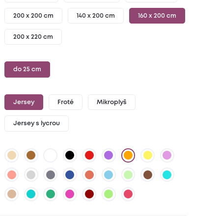
200 x 200 cm
140 x 200 cm
160 x 200 cm
200 x 220 cm
do 25 cm
Jersey
Froté
Mikroplyš
Jersey s lycrou