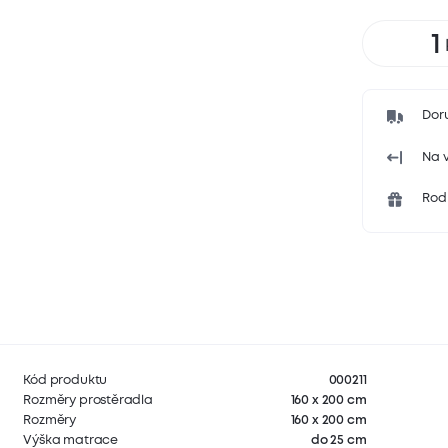
Dor
Na v
Rodi
Kód produktu
000211
Rozměry prostěradla
160 x 200 cm
Rozměry
160 x 200 cm
Výška matrace
do 25 cm