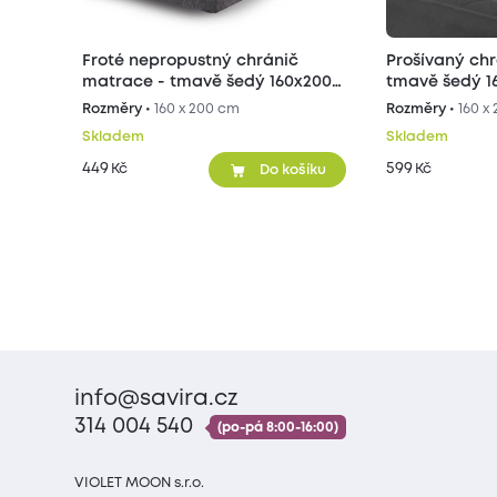
Froté nepropustný chránič
Prošívaný chránič matrace -
matrace - tmavě šedý 160x200
tmavě šedý 1
cm
Rozměry •
160 x 200 cm
Rozměry •
160 x
Skladem
Skladem
449
599
Kč
Kč
Do košíku
info@savira.cz
314 004 540
(po-pá 8:00-16:00)
VIOLET MOON s.r.o.