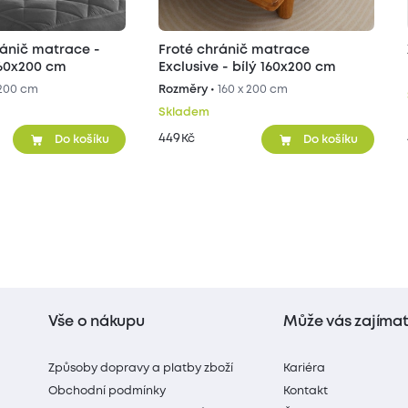
Froté chránič matrace
60x200 cm
Exclusive - bílý 160x200 cm
 200 cm
Rozměry •
160 x 200 cm
Skladem
449
Kč
Do košíku
Do košíku
Vše o nákupu
Může vás zajíma
Způsoby dopravy a platby zboží
Kariéra
Obchodní podmínky
Kontakt