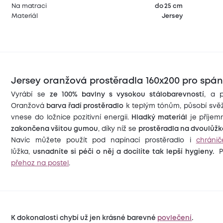
Na matraci
do 25 cm
Materiál
Jersey
Jersey oranžová prostěradla 160x200 pro spán
Vyrábí se
ze 100% bavlny s vysokou stálobarevností
, a 
Oranžová
barva řadí prostěradlo
k teplým tónům, působí svě
vnese do ložnice pozitivní energii.
Hladký materiál
je příjem
zakončena všitou gumou
, díky níž se
prostěradla na dvoulůž
Navíc můžete použít pod napínací prostěradlo i
chránič
lůžka,
usnadníte si péči o něj a docílíte tak lepší hygieny.
P
přehoz na postel
.
K dokonalosti chybí už jen krásné barevné
povlečení
.