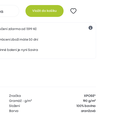
Vložit do košíku
učení zdarma od 1599 Kč
rácení zboží máte 50 dní
nné balení je nyní Savira
Značka
XPOSE®
Gramáž - g/m²
190 g/m²
Složení
100% bavlna
Barva
oranžová