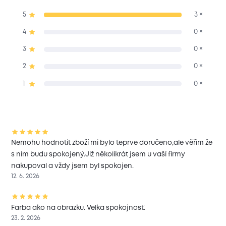
5
3 ×
4
0 ×
3
0 ×
2
0 ×
1
0 ×
Nemohu hodnotit zboží mi bylo teprve doručeno,ale věřím že
s ním budu spokojený.Již několikrát jsem u vaší firmy
nakupoval a vždy jsem byl spokojen.
12. 6. 2026
Farba ako na obrazku. Velka spokojnosť.
23. 2. 2026