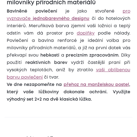
milovníky přírodních materiálů
Bavlněné povlečení
je jako stvořené
pro
vyznavače
jednobarevného designu
či do hotelových
interiérů. Meruňková barva zjemní vaši ložnici a teplý
odstín vám dá prostor pro
doplňky
podle nálady.
Povlečení a bavlna renforcé je ideální volba pro
milovníky přírodních materiálů, a již na první dotek vás
překvapí svou
hebkostí
a
precizním zpracováním
. Díky
použití
reaktivních barev
vydrží častější praní při
vysokých teplotách, aniž by ztratilo
vaši oblíbenou
barvu povlečení
či tvar.
Ve dne nezapomeňte na
přehoz na manželskou postel
,
který vaše lůžkoviny dokonale ochrání. Využijte
výhodný set 2+2 na dvě klasická lůžka.