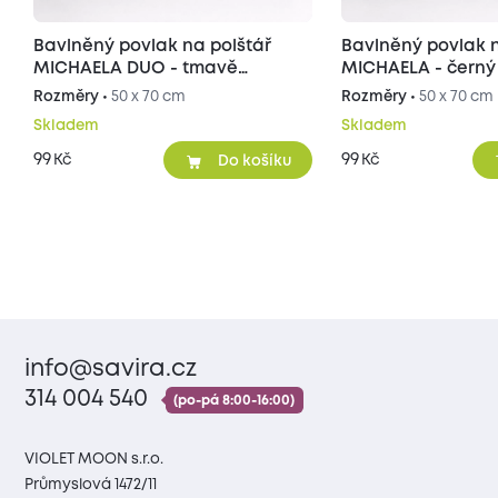
Bavlněný povlak na polštář
Bavlněný povlak n
MICHAELA DUO - tmavě
MICHAELA - černý
šedý/světle šedý 50x70 cm
Rozměry •
50 x 70 cm
Rozměry •
50 x 70 cm
Skladem
Skladem
99
99
Kč
Kč
Do košíku
info@savira.cz
314 004 540
(po-pá 8:00-16:00)
VIOLET MOON s.r.o.
Průmyslová 1472/11