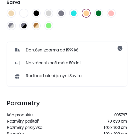
Barva
Doručení zdarma od 1599 Kč
Na vrácení zboží máte 50 dní
Rodinné balení je nyní Savira
Parametry
Kód produktu
005797
Rozměry polštář
70 x 90 cm
Rozměry přikrývka
140 x 200 cm
Rozměry
140 x 200 cm