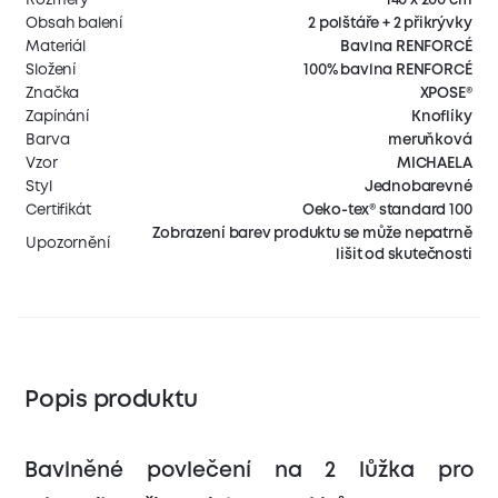
Obsah balení
2 polštáře + 2 přikrývky
Materiál
Bavlna RENFORCÉ
Složení
100% bavlna RENFORCÉ
Značka
XPOSE®
Zapínání
Knoflíky
Barva
meruňková
Vzor
MICHAELA
Styl
Jednobarevné
Certifikát
Oeko-tex® standard 100
Zobrazení barev produktu se může nepatrně
Upozornění
lišit od skutečnosti
Popis produktu
Bavlněné povlečení na 2 lůžka pro