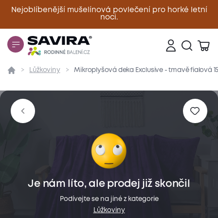
Nejoblíbenější mušelínová povlečení pro horké letní
noci.
Zavřít
Lůžkoviny
Mikroplyšová deka Exclusive - tmavě fialová 
Přehled
Parametry
Popis produktu
Materiál
Je nám líto, ale prodej již skončil
Podívejte se na jiné z kategorie
Lůžkoviny