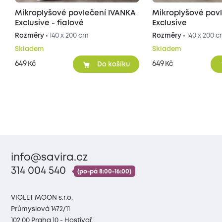
Mikroplyšové povlečení IVANKA
Mikroplyšové pov
Exclusive - fialové
Exclusive
Rozměry •
140 x 200 cm
Rozměry •
140 x 200 
Skladem
Skladem
649
649
Kč
Kč
Do košíku
info@savira.cz
314 004 540
(po-pá 8:00-16:00)
VIOLET MOON s.r.o.
Průmyslová 1472/11
102 00 Praha 10 - Hostivař