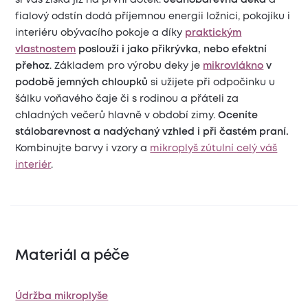
fialový odstín dodá příjemnou energii ložnici, pokojíku i
interiéru obývacího pokoje a
díky
praktickým
vlastnostem
poslouží i jako přikrývka, nebo efektní
přehoz
. Základem pro výrobu deky je
mikrovlákno
v
podobě jemných chloupků
si užijete při odpočinku u
šálku voňavého čaje či s rodinou a přáteli za
chladných večerů hlavně v období zimy.
Oceníte
stálobarevnost a nadýchaný vzhled i při častém praní.
Kombinujte barvy i vzory a
mikroplyš zútulní celý váš
interiér
.
Materiál a péče
Údržba mikroplyše