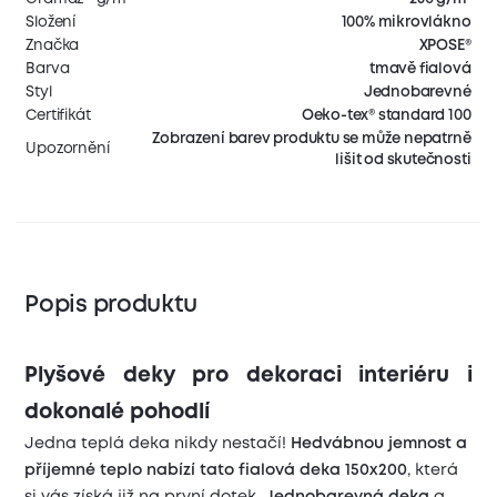
Složení
100% mikrovlákno
Značka
XPOSE®
Barva
tmavě fialová
Styl
Jednobarevné
Certifikát
Oeko-tex® standard 100
Zobrazení barev produktu se může nepatrně
Upozornění
lišit od skutečnosti
Popis produktu
Plyšové deky pro dekoraci interiéru i
dokonalé pohodlí
Jedna teplá deka nikdy nestačí!
Hedvábnou jemnost a
příjemné teplo nabízí tato fialová deka 150x200
, která
si vás získá již na první dotek.
Jednobarevná
deka
a